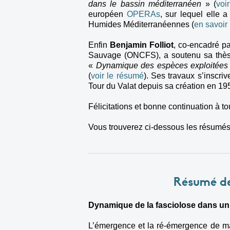
dans le bassin méditerranéen
» (
voi
e
uropéen
OPERAs
, sur lequel elle 
Humides Méditerranéennes (
en savoir
Enfin
Benjamin Folliot
, co-encadré pa
Sauvage (ONCFS), a soutenu sa thèse 
«
Dynamique des espèces exploitées :
(
voir le résumé
). Ses travaux s’inscri
Tour du Valat depuis sa création en 1
Félicitations et bonne continuation à to
Vous trouverez ci-dessous les résumés 
Résumé de
Dynamique de la fasciolose dans un
L’émergence et la ré-émergence de m