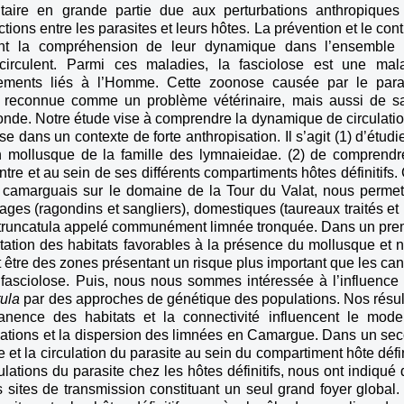
itaire en grande partie due aux perturbations anthropiques
tions entre les parasites et leurs hôtes. La prévention et le cont
tent la compréhension de leur dynamique dans l’ensemble
circulent. Parmi ces maladies, la fasciolose est une mal
gements liés à l’Homme. Cette zoonose causée par le para
reconnue comme un problème vétérinaire, mais aussi de s
onde. Notre étude vise à comprendre la dynamique de circulatio
 dans un contexte de forte anthropisation. Il s’agit (1) d’étudie
n mollusque de la famille des lymnaieidae. (2) de comprendr
ntre et au sein de ses différents compartiments hôtes définitifs.
re camarguais sur le domaine de la Tour du Valat, nous permet
vages (ragondins et sangliers), domestiques (taureaux traités et
lba truncatula appelé communément limnée tronquée. Dans un pre
tation des habitats favorables à la présence du mollusque et 
 être des zones présentant un risque plus important que les ca
la fasciolose. Puis, nous nous sommes intéressée à l’influence
tula
par des approches de génétique des populations. Nos résul
nence des habitats et la connectivité influencent le mod
pulations et la dispersion des limnées en Camargue. Dans un se
t la circulation du parasite au sein du compartiment hôte défini
ations du parasite chez les hôtes définitifs, nous ont indiqué q
rs sites de transmission constituant un seul grand foyer global.