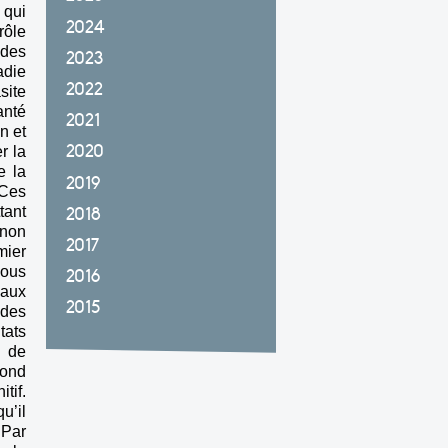
 qui
2024
rôle
 des
2023
adie
2022
site
anté
2021
n et
2020
r la
e la
2019
 Ces
tant
2018
 non
2017
mier
nous
2016
naux
2015
 des
tats
e de
cond
tif.
u’il
 Par