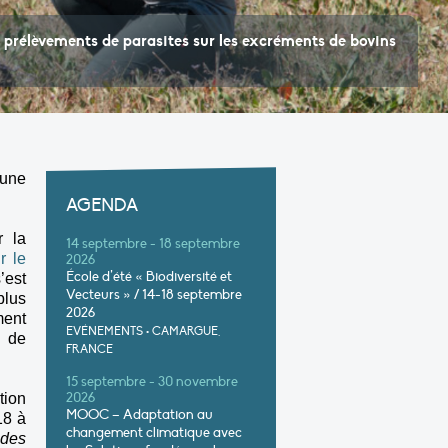
 prélèvements de parasites sur les excréments de bovins
 une
AGENDA
r la
14 septembre - 18 septembre
r le
2026
École d’été « Biodiversité et
’est
Vecteurs » / 14-18 septembre
plus
2026
ment
EVÉNEMENTS
•
CAMARGUE,
u de
FRANCE
15 septembre - 30 novembre
2026
tion
MOOC – Adaptation au
18 à
changement climatique avec
 des