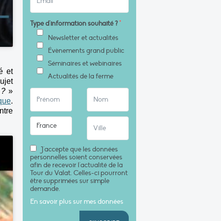
Type d'information souhaité ?
*
Newsletter et actualités
Évènements grand public
Séminaires et webinaires
é et
Actualités de la ferme
ujet
 ?
»
ique
.
ntre
J'accepte que les données
personnelles soient conservées
afin de recevoir l'actualité de la
Tour du Valat. Celles-ci pourront
être supprimées sur simple
demande.
En savoir plus sur mes données