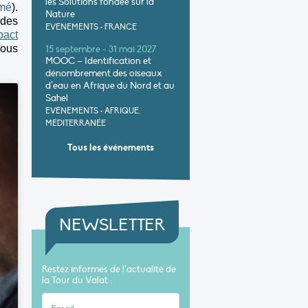
les Solutions fondée sur la
umé
).
Nature
ides
EVÉNEMENTS
•
FRANCE
pact
sous
15 septembre - 31 mai 2027
MOOC – Identification et
dénombrement des oiseaux
d’eau en Afrique du Nord et au
Sahel
EVÉNEMENTS
•
AFRIQUE,
MÉDITERRANÉE
Tous les événements
NEWSLETTER
Restez informés de l’actualité de
la Tour du Valat :