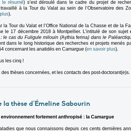
r le résumé
) s’est déroulé dans le cadre du projet de reche
a travaillé à la Tour du Valat au sein de l’Observatoire des Z
 plus
).
r la Tour du Valat et l’Office National de la Chasse et de la F
le 17 décembre 2018 à Montpellier. L’intitulé de son sujet é
 le cas du Fuligule milouin (
Aythia ferina
) dans le Paléarctiq
vent dans le long historique des recherches et projets menés pa
954 concernant les anatidés en Camargue (
en savoir plus
).
us les cinq !
des thèses concernées, et les contacts des post-doctorant(e)s.
 la thèse d’Émeline Sabourin
 environnement fortement anthropisé : la Camargue
aladies que nous connaissons depuis ces cents dernières an