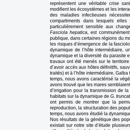
représentent une véritable crise san
modifient les écosystèmes et les interac
des maladies infectieuses nécessi
compartiments dans lesquels elles 
particulièrement sensible aux chan
Fasciola hepatica
, est communément 
publique, dans certaines régions du m
les risques d’émergence de la fasciolose
dynamique de l’hôte intermédiaire, u
dynamique et la diversité du parasite e
travaux ont été menés sur le territoi
d’avoir accès aux hôtes définitifs, sau
traités) et à l’hôte intermédiaire, Ga
temps, nous avons caractérisé la végé
avons trouvé que les mares semblaient
d’irrigation pour la transmission de 
habitats sur la dynamique de
G. trunca
ont permis de montrer que la perma
reproduction, la structuration des po
temps, nous avons étudié la dynamique e
Nos résultats de la génétique des popul
existait sur notre site d’étude plusieu