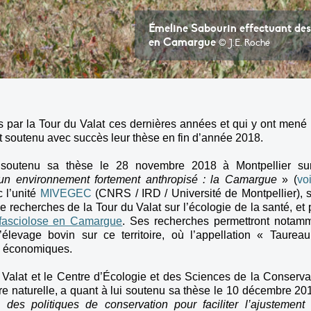
Émeline Sabourin effectuant des
en Camargue
© J.E. Roché
)s par la Tour du Valat ces dernières années et qui y ont mené
ont soutenu avec succès leur thèse en fin d’année 2018.
a soutenu sa thèse le 28 novembre 2018 à Montpellier su
un environnement fortement anthropisé : la Camargue
» (
voi
c l’unité
MIVEGEC
(CNRS / IRD / Université de Montpellier), s
 recherches de la Tour du Valat sur l’écologie de la santé, et 
fasciolose en Camargue
. Ses recherches permettront notam
l’élevage bovin sur ce territoire, où l’appellation « Taurea
x économiques.
 Valat et le Centre d’Écologie et des Sciences de la Conserva
 naturelle, a quant à lui soutenu sa thèse le 10 décembre 20
 des politiques de conservation pour faciliter l’ajustement