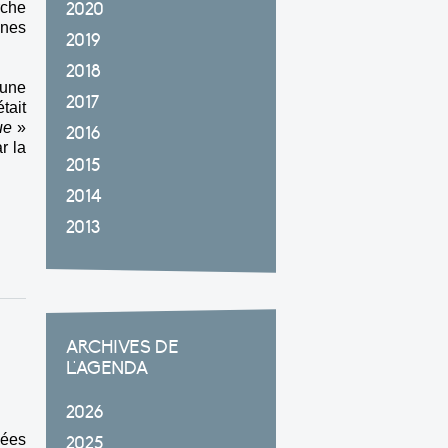
2020
rche
ones
2019
2018
aune
2017
tait
ue
»
2016
r la
2015
2014
2013
ARCHIVES DE
L'AGENDA
2026
nées
2025