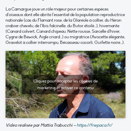
La Camargue joue un rôle majeur pour certaines espèces
d’oiseaux dont elle abrite l’essentiel de la population reproductrice
nationale (cas du Flamant rose, de la Glaréole à collier, du Héron
crabier chevelu, de l’Ibis falcinelle, du Butor étoilé…), hivernante
(Canard colvert, Canard chipeau, Nette rousse, Sarcelle d’hiver,
Cygne de Bewick, Aigle criard…) ou migratrice (Avocette élégante,
Gravelot à collier interrompu, Bécasseau cocorli, Guifette noire…).
Cliquez pour accepter les cookies de
marketing et activer ce contenu
Vidéo réalisée par Mattia Trabucchi –
https://fnepaca.fr/