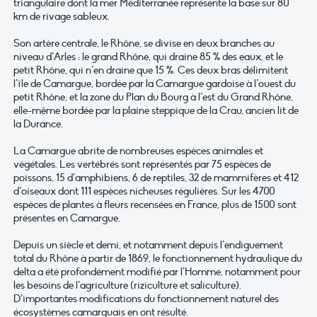
triangulaire dont la mer Méditerranée représente la base sur 80
km de rivage sableux.
Son artère centrale, le Rhône, se divise en deux branches au
niveau d’Arles : le grand Rhône, qui draine 85 % des eaux, et le
petit Rhône, qui n’en draine que 15 %. Ces deux bras délimitent
l’île de Camargue, bordée par la Camargue gardoise à l’ouest du
petit Rhône, et la zone du Plan du Bourg à l’est du Grand Rhône,
elle-même bordée par la plaine steppique de la Crau, ancien lit de
la Durance.
La Camargue abrite de nombreuses espèces animales et
végétales. Les vertébrés sont représentés par 75 espèces de
poissons, 15 d’amphibiens, 6 de reptiles, 32 de mammifères et 412
d’oiseaux dont 111 espèces nicheuses régulières. Sur les 4700
espèces de plantes à fleurs recensées en France, plus de 1500 sont
présentes en Camargue.
Depuis un siècle et demi, et notamment depuis l’endiguement
total du Rhône à partir de 1869, le fonctionnement hydraulique du
delta a été profondément modifié par l’Homme, notamment pour
les besoins de l’agriculture (riziculture et saliculture).
D’importantes modifications du fonctionnement naturel des
écosystèmes camarguais en ont résulté.