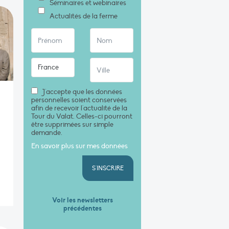
Séminaires et webinaires
Actualités de la ferme
J'accepte que les données
personnelles soient conservées
afin de recevoir l'actualité de la
Tour du Valat. Celles-ci pourront
être supprimées sur simple
demande.
En savoir plus sur mes données
S'INSCRIRE
Voir les newsletters
précédentes