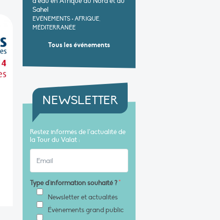
d’eau en Afrique du Nord et au
Sahel
EVÉNEMENTS
•
AFRIQUE,
MÉDITERRANÉE
Tous les événements
NEWSLETTER
Restez informés de l’actualité de
la Tour du Valat :
Type d'information souhaité ?
*
Newsletter et actualités
Évènements grand public