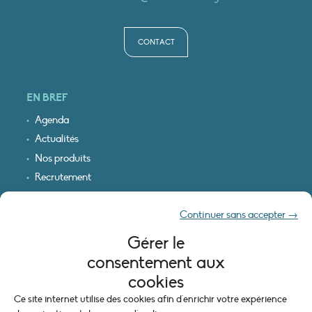
CONTACT
EN BREF
Agenda
Actualités
Nos produits
Recrutement
Recevoir nos infos
Continuer sans accepter →
Logo & plan d’accès
Gérer le
INFORMATIONS LÉGALES
consentement aux
Mentions légales
cookies
Plan du site
Ce site internet utilise des cookies afin d'enrichir votre expérience
Politique de cookies (UE)