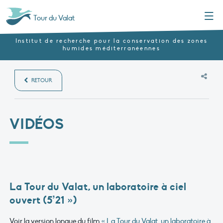
Menu
Tour du Valat
Institut de recherche pour la conservation des zones
humides méditerranéennes
RETOUR
VIDÉOS
La Tour du Valat, un laboratoire à ciel
ouvert (5’21 »)
Voir la version longue du film
« La Tour du Valat, un laboratoire à