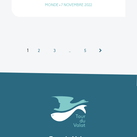
MONDE
•
7 NOVEMBRE 2022
1
2
3
…
5