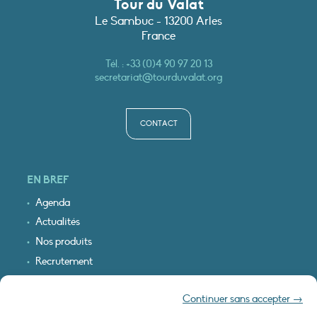
Tour du Valat
Le Sambuc - 13200 Arles
France
Tél. :
+33 (0)4 90 97 20 13
secretariat@tourduvalat.org
CONTACT
EN BREF
Agenda
Actualités
Nos produits
Recrutement
Recevoir nos infos
Continuer sans accepter →
Logo & plan d’accès