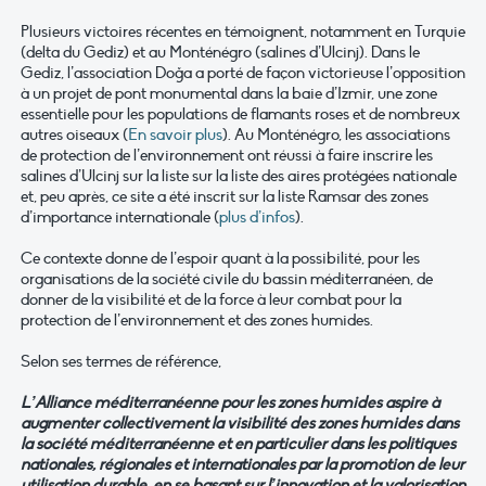
Plusieurs victoires récentes en témoignent, notamment en Turquie
(delta du Gediz) et au Monténégro (salines d’Ulcinj). Dans le
Gediz, l’association Doğa a porté de façon victorieuse l’opposition
à un projet de pont monumental dans la baie d’Izmir, une zone
essentielle pour les populations de flamants roses et de nombreux
autres oiseaux (
En savoir plus
). Au Monténégro, les associations
de protection de l’environnement ont réussi à faire inscrire les
salines d’Ulcinj sur la liste sur la liste des aires protégées nationale
et, peu après, ce site a été inscrit sur la liste Ramsar des zones
d’importance internationale (
plus d’infos
).
Ce contexte donne de l’espoir quant à la possibilité, pour les
organisations de la société civile du bassin méditerranéen, de
donner de la visibilité et de la force à leur combat pour la
protection de l’environnement et des zones humides.
Selon ses termes de référence,
L’Alliance méditerranéenne pour les zones humides aspire à
augmenter collectivement la visibilité des zones humides dans
la société méditerranéenne et en particulier dans les politiques
nationales, régionales et internationales par la promotion de leur
utilisation durable, en se basant sur l’innovation et la valorisation