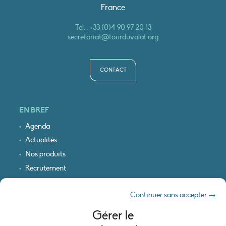
France
Tél. :
+33 (0)4 90 97 20 13
secretariat@tourduvalat.org
CONTACT
EN BREF
Agenda
Actualités
Nos produits
Recrutement
Recevoir nos infos
Continuer sans accepter →
Logo & plan d’accès
Gérer le
INFORMATIONS LÉGALES