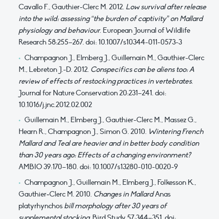
Cavallo F., Gauthier-Clerc M. 2012.
Low survival after release
into the wild: assessing “the burden of captivity” on Mallard
physiology and behaviour
. European Journal of Wildlife
Research 58:255–267. doi: 10.1007/s10344-011-0573-3
Champagnon J., Elmberg J., Guillemain M., Gauthier-Clerc
M., Lebreton J.-D. 2012.
Conspecifics can be aliens too: A
review of effects of restocking practices in vertebrates
.
Journal for Nature Conservation 20:231–241. doi:
10.1016/j.jnc.2012.02.002
Guillemain M., Elmberg J., Gauthier-Clerc M., Massez G.,
Hearn R., Champagnon J., Simon G. 2010.
Wintering French
Mallard and Teal are heavier and in better body condition
than 30 years ago: Effects of a changing environment?
AMBIO 39:170–180. doi: 10.1007/s13280-010-0020-9
Champagnon J., Guillemain M., Elmberg J., Folkesson K.,
Gauthier‐Clerc M. 2010.
Changes in Mallard
Anas
platyrhynchos
bill morphology after 30 years of
supplemental stocking
. Bird Study 57:344–351. doi: