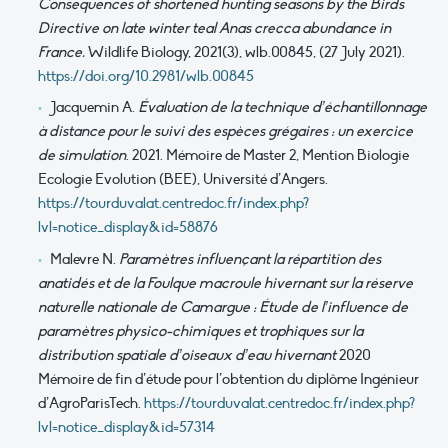
Consequences of shortened hunting seasons by the Birds
Directive on late winter teal Anas crecca abundance in
France.
Wildlife Biology, 2021(3), wlb.00845, (27 July 2021).
https://doi.org/10.2981/wlb.00845
Jacquemin A.
Évaluation de la technique d’échantillonnage
à distance pour le suivi des espèces grégaires : un exercice
de simulation
. 2021.
Mémoire
de Master 2, Mention Biologie
Ecologie Evolution (BEE), Université d’Angers.
https://tourduvalat.centredoc.fr/index.php?
lvl=notice_display&id=58876
Malevre N.
Paramètres influençant la répartition des
anatidés et de la Foulque macroule hivernant sur la réserve
naturelle nationale de Camargue : Étude de l’influence de
paramètres physico-chimiques et trophiques sur la
distribution spatiale d’oiseaux d’eau hivernant
2020
Mémoire de fin d’étude pour l’obtention du diplôme Ingénieur
d’AgroParisTech.
https://tourduvalat.centredoc.fr/index.php?
lvl=notice_display&id=57314