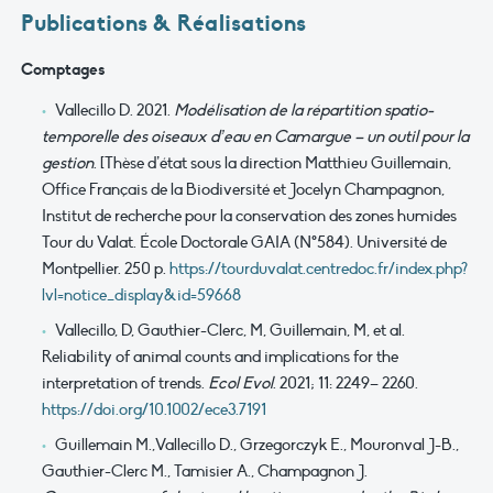
Publications & Réalisations
Comptages
Vallecillo D. 2021.
Modélisation de la répartition spatio-
temporelle des oiseaux d’eau en Camargue – un outil pour la
gestion
. [Thèse d’état sous la direction Matthieu Guillemain,
Office Français de la Biodiversité et Jocelyn Champagnon,
Institut de recherche pour la conservation des zones humides
Tour du Valat. École Doctorale GAIA (N°584). Université de
Montpellier. 250 p.
https://tourduvalat.centredoc.fr/index.php?
lvl=notice_display&id=59668
Vallecillo, D
,
Gauthier-Clerc, M
,
Guillemain, M
, et al.
Reliability of animal counts and implications for the
interpretation of trends
.
Ecol Evol
.
2021
;
11
:
2249
–
2260
.
https://doi.org/10.1002/ece3.7191
Guillemain M.,Vallecillo D., Grzegorczyk E., Mouronval J-B.,
Gauthier-Clerc M., Tamisier A., Champagnon J.