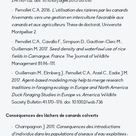
214:118–132. doi: 10.1016/j.agee.2015.08.018
Pernollet C.A. 2016.
L’utilisation des rizières par les canards
hivernants: vers une gestion en interculture favorable aux
canards et aux agriculteurs
. Thèse de doctorat, Université
Montpellier 2.
Pernollet C.A., Cavallo F., Simpson D., Gauthier-Clerc M.,
Guillemain M. 2017.
Seed density and waterfowl use of rice
fields in Camargue, France
. The Journal of Wildlife
Management 81:96–111.
Guillemain M., Elmberg J., Pernollet C.A., Arzel C., Eadie J.M.
2017.
Agent-based modeling may help to merge research
traditions in foraging ecology in Europe and North America:
Duck Foraging Studies in Europe vs. America
. Wildlife
Society Bulletin 41:170–176. doi: 10.1002/wsb.736
Conséquences des lâchers de canards colverts
Champagnon J. 2011.
Conséquences des introductions
d’individus dans les populations d’oiseaux d’eau exploitées :