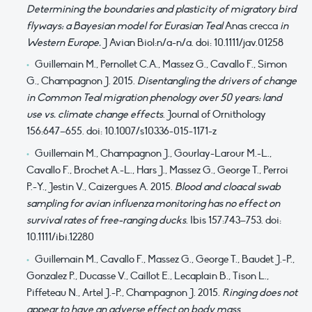
Determining the boundaries and plasticity of migratory bird
flyways: a Bayesian model for Eurasian Teal
Anas crecca
in
Western Europe.
J Avian Biol:n/a-n/a. doi: 10.1111/jav.01258
Guillemain M., Pernollet C.A., Massez G., Cavallo F., Simon
G., Champagnon J. 2015.
Disentangling the drivers of change
in Common Teal migration phenology over 50 years: land
use vs. climate change effects
. Journal of Ornithology
156:647–655. doi: 10.1007/s10336-015-1171-z
Guillemain M., Champagnon J., Gourlay-Larour M.-L.,
Cavallo F., Brochet A.-L., Hars J., Massez G., George T., Perroi
P.-Y., Jestin V., Caizergues A. 2015.
Blood and cloacal swab
sampling for avian influenza monitoring has no effect on
survival rates of free-ranging ducks
. Ibis 157:743–753. doi:
10.1111/ibi.12280
Guillemain M., Cavallo F., Massez G., George T., Baudet J.-P.,
Gonzalez P., Ducasse V., Caillot E., Lecaplain B., Tison L.,
Piffeteau N., Artel J.-P., Champagnon J. 2015.
Ringing does not
appear to have an adverse effect on body mass