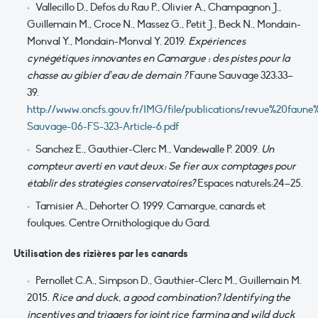
Vallecillo D., Defos du Rau P., Olivier A., Champagnon J.,
Guillemain M., Croce N., Massez G., Petit J., Beck N., Mondain-
Monval Y., Mondain-Monval Y. 2019.
Expériences
cynégétiques innovantes en Camargue : des pistes pour la
chasse au gibier d’eau de demain ?
Faune Sauvage 323:33–
39.
http://www.oncfs.gouv.fr/IMG/file/publications/revue%20faun
Sauvage-06-FS-323-Article-6.pdf
Sanchez E., Gauthier-Clerc M., Vandewalle P. 2009.
Un
compteur averti en vaut deux: Se fier aux comptages pour
établir des stratégies conservatoires?
Espaces naturels:24–25.
Tamisier A., Dehorter O. 1999. Camargue, canards et
foulques. Centre Ornithologique du Gard.
Utilisation des rizières par les canards
Pernollet C.A., Simpson D., Gauthier-Clerc M., Guillemain M.
2015.
Rice and duck, a good combination? Identifying the
incentives and triggers for joint rice farming and wild duck