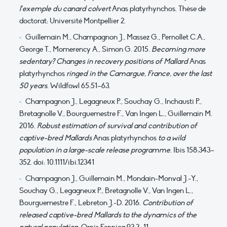
l’exemple du canard colvert
Anas platyrhynchos. Thèse de
doctorat: Université Montpellier 2.
Guillemain M., Champagnon J., Massez G., Pernollet C.A.,
George T., Momerency A., Simon G. 2015.
Becoming more
sedentary? Changes in recovery positions of Mallard
Anas
platyrhynchos
ringed in the Camargue, France, over the last
50 years
. Wildfowl 65:51–63.
Champagnon J., Legagneux P., Souchay G., Inchausti P.,
Bretagnolle V., Bourguemestre F., Van Ingen L., Guillemain M.
2016.
Robust estimation of survival and contribution of
captive-bred Mallards
Anas platyrhynchos
to a wild
population in a large-scale release programme
. Ibis 158:343–
352. doi: 10.1111/ibi.12341
Champagnon J., Guillemain M., Mondain-Monval J.-Y.,
Souchay G., Legagneux P., Bretagnolle V., Van Ingen L.,
Bourguemestre F., Lebreton J.-D. 2016.
Contribution of
released captive-bred Mallards to the dynamics of the
natural population
. Ornis Fennica 93:3–11.