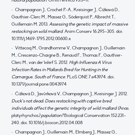
Champagnon J., Crochet P.-A., Kreisinger J., Čížková D.,
Gauthier-Clerc M., Massez G., Söderquist P., Albrecht T.,
Guillemain M. 2013.
Assessing the genetic impact of massive
restocking on wild mallard
. Anim Conserv 16:295–305. doi:
10.1111/j.1469-1795.2012.00600.x
Vittecoq M., Grandhomme V., Champagnon J., Guillemain
M., Crescenzo-Chaigne B., Renaud F., Thomas F., Gauthier-
Clerc M., van der Werf S. 2012.
High Influenza A Virus
Infection Rates in Mallards Bred for Hunting in the
Camargue, South of France
. PLoS ONE 7:e43974. doi:
10.1371/journal.pone.0043974
Čížková D., Javůrková V., Champagnon J., Kreisinger J. 2012.
Duck’s not dead: Does restocking with captive bred
individuals affect the genetic integrity of wild mallard (
Anas
platyrhynchos
) population?
Biological Conservation 152:231–
240. doi: 10.1016/j.biocon.2012.04.008
Champagnon J., Guillemain M., Elmberg J., Massez G.,