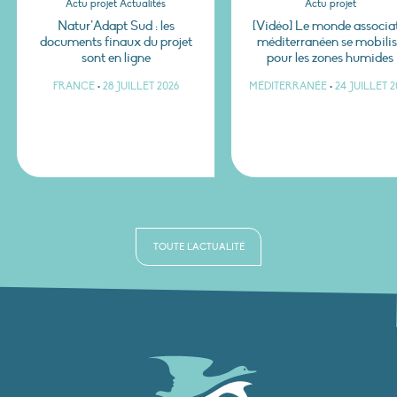
Actu projet Actualités
Actu projet
Natur’Adapt Sud : les
[Vidéo] Le monde associat
documents finaux du projet
méditerranéen se mobili
sont en ligne
pour les zones humides
FRANCE
•
28 JUILLET 2026
MÉDITERRANÉE
•
24 JUILLET 2
TOUTE L'ACTUALITÉ