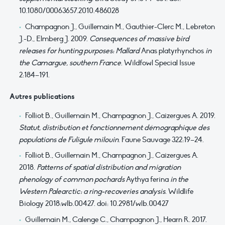
10.1080/00063657.2010.486028
Champagnon J., Guillemain M., Gauthier-Clerc M., Lebreton
J.-D., Elmberg J. 2009.
Consequences of massive bird
releases for hunting purposes: Mallard
Anas platyrhynchos
in
the Camargue, southern France
. Wildfowl Special Issue
2:184–191.
Autres publications
Folliot B., Guillemain M., Champagnon J., Caizergues A. 2019.
Statut, distribution et fonctionnement démographique des
populations de Fuligule milouin
. Faune Sauvage 322:19–24.
Folliot B., Guillemain M., Champagnon J., Caizergues A.
2018.
Patterns of spatial distribution and migration
phenology of common pochards
Aythya ferina
in the
Western Palearctic: a ring-recoveries analysis
. Wildlife
Biology 2018:wlb.00427. doi: 10.2981/wlb.00427
Guillemain M., Calenge C., Champagnon J., Hearn R. 2017.