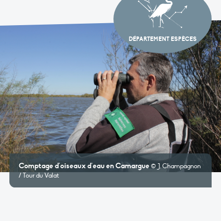
DÉPARTEMENT ESPÈCES
'oiseaux d'eau en Camargue
Baguage de 
© J. Champagnon
t