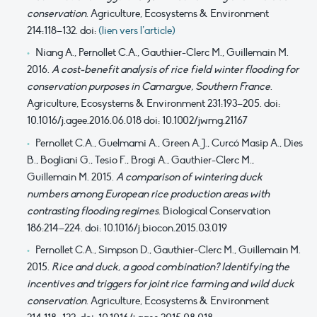
conservation
. Agriculture, Ecosystems & Environment
214:118–132. doi:
(lien vers l’article)
Niang A., Pernollet C.A., Gauthier-Clerc M., Guillemain M.
2016.
A cost-benefit analysis of rice field winter flooding for
conservation purposes in Camargue, Southern France
.
Agriculture, Ecosystems & Environment 231:193–205. doi:
10.1016/j.agee.2016.06.018 doi: 10.1002/jwmg.21167
Pernollet C.A., Guelmami A., Green A.J., Curcó Masip A., Dies
B., Bogliani G., Tesio F., Brogi A., Gauthier-Clerc M.,
Guillemain M. 2015.
A comparison of wintering duck
numbers among European rice production areas with
contrasting flooding regimes
. Biological Conservation
186:214–224. doi: 10.1016/j.biocon.2015.03.019
Pernollet C.A., Simpson D., Gauthier-Clerc M., Guillemain M.
2015.
Rice and duck, a good combination? Identifying the
incentives and triggers for joint rice farming and wild duck
conservation
. Agriculture, Ecosystems & Environment