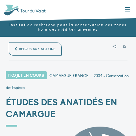
Menu
Tour du Valat
Institut de recherche pour la conservation des zones
humides méditerranéennes
RSS
RETOUR AUX ACTIONS
PROJET EN COURS
CAMARGUE, FRANCE
•
2004
- Conservation
des Espèces
ÉTUDES DES ANATIDÉS EN
CAMARGUE