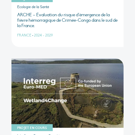
Ecologie de la Santé
ARCHE – Évaluation du risque d’émergence de la
fièvre hémorragique de Crimée-Congo dans le sud de
la France.
FRANCE
•
2024 - 2029
PROJET EN COURS