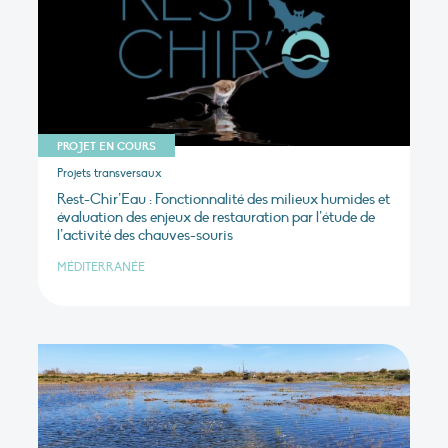
PROJET EN COURS
Projets transversaux
Rest-Chir’Eau : Fonctionnalité des milieux humides et
évaluation des enjeux de restauration par l’étude de
l’activité des chauves-souris
MÉDITERRANÉE