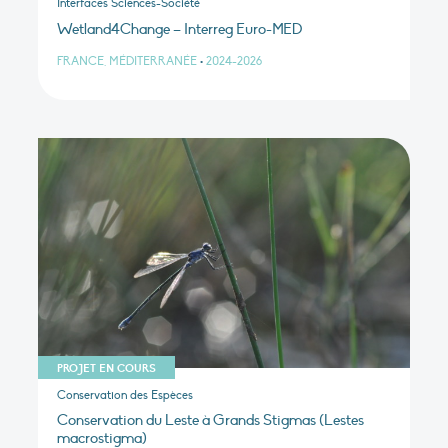
Interfaces Sciences-Société
Wetland4Change – Interreg Euro-MED
FRANCE, MÉDITERRANÉE
•
2024-2026
PROJET EN COURS
Conservation des Espèces
Conservation du Leste à Grands Stigmas (Lestes
macrostigma)