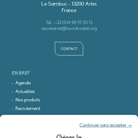
Le Sambuc - 13200 Arles
France
Tél. :
+33 (0)4 90 97 20 13
secretariat@tourduvalat.org
CONTACT
EN BREF
Agenda
Actualités
Nos produits
Recrutement
Recevoir nos infos
Continuer sans accepter →
Logo & plan d’accès
Gérer le