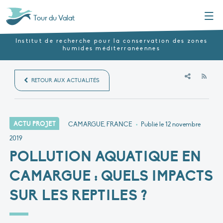
Menu
Tour du Valat
Institut de recherche pour la conservation des zones
humides méditerranéennes
RSS
RETOUR AUX ACTUALITÉS
ACTU PROJET
CAMARGUE, FRANCE
•
Publié le
12 novembre
2019
POLLUTION AQUATIQUE EN
CAMARGUE : QUELS IMPACTS
SUR LES REPTILES ?