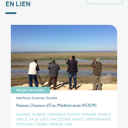
EN LIEN
PROJET EN COURS
Interfaces Sciences-Société
Réseau Oiseaux d’Eau Méditerranée (ROEM)
ALBANIE, ALGÉRIE, CAMARGUE, ÉGYPTE, ESPAGNE, FRANCE,
GRÈCE, ITALIE, LIBYE, MACÉDOINE, MAROC, MÉDITERRANÉE,
PORTUGAL, TUNISIE, TURQUIE
•
2012