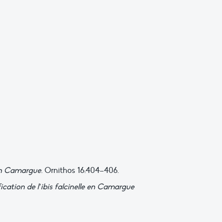
r en Camargue
. Ornithos 16:404–406.
cation de l’ibis falcinelle en Camargue