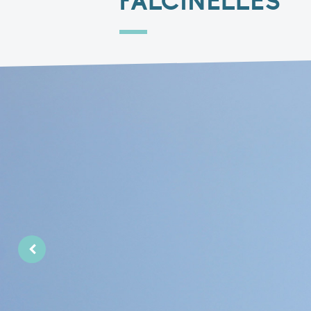
FALCINELLES
PrécédentPrevious Slide