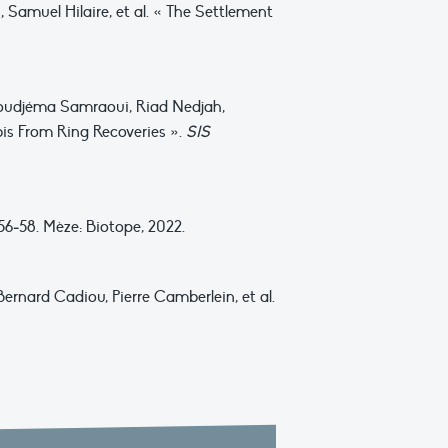
Samuel Hilaire, et al. « The Settlement
Boudjéma Samraoui, Riad Nedjah,
bis From Ring Recoveries ».
SIS
556‑58. Mèze: Biotope, 2022.
nard Cadiou, Pierre Camberlein, et al.