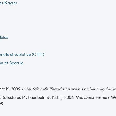
es Kayser
oise
elle et évolutive (CEFE)
is et Spatule
lerc M. 2009.
L’ibis falcinelle Plegadis falcinellus nicheur régulie
, Ballesteros M., Baudouin S., Petit J. 2006.
Nouveaux cas de nidifi
25.