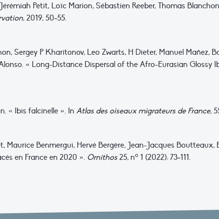
érémiah Petit, Loïc Marion, Sébastien Reeber, Thomas Blanchon, 
rvation
, 2019, 50‑55.
n, Sergey P Kharitonov, Leo Zwarts, H Dieter, Manuel Mañez, 
Alonso.
« Long-Distance Dispersal of the Afro-Eurasian Glossy I
« Ibis falcinelle ». In
Atlas des oiseaux migrateurs de France
, 
 Maurice Benmergui, Hervé Bergère, Jean-Jacques Boutteaux, Ber
o
acés en France en 2020 ».
Ornithos
25, n
1 (2022): 73‑111.