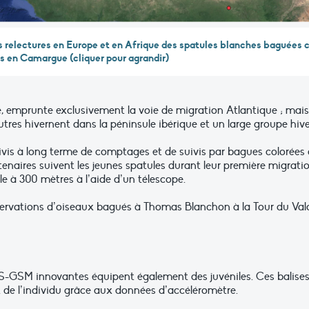
s relectures en Europe et en Afrique des spatules blanches baguées
s en Camargue (cliquer pour agrandir)
e, emprunte exclusivement la voie de migration Atlantique ; mais
utres hivernent dans la péninsule ibérique et un large groupe hiv
uivis à long terme de comptages et de suivis par bagues colorée
partenaires suivent les jeunes spatules durant leur première migrat
le à 300 mètres à l’aide d’un télescope.
servations d’oiseaux bagués à Thomas Blanchon à la Tour du Vala
S-GSM innovantes équipent également des juvéniles. Ces balises 
 de l’individu grâce aux données d’accéléromètre.