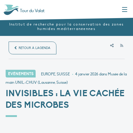
Menu
Tour du Valat
Institut de recherche pour la conservation des zones
humides méditerranéennes
RSS
RETOUR À L'AGENDA
EVÉNEMENTS
EUROPE, SUISSE
•
4 janvier 2026
dans Musée de la
main UNIL-CHUV (Lausanne, Suisse)
INVISIBLES : LA VIE CACHÉE
DES MICROBES