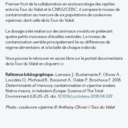
Premier fruit de la collaboration en écotoxicologie des reptiles
entre la Tour du Valat et le CNRS/CEBC, il compare le niveau de
contamination au mercure de six populations de couleuvres
vipérines, dont celle de la Tour du Valat.
Le dosage a été réalisé sur des animaux vivants en prélevant
quatre petits morceaux d’écailles ventrales. Le niveau de
contamination semble principalement lié au différences de
régime alimentaire, et à la taille de chaque individu.
Vous pouvez le retrouver en accès libre sur le portail documentaire
de la Tour du Valat en cliquant
ici
.
Référence bibliographique :
Lemaire J., Bustamante P., Olivier A.,
Lourdais O., Michaud B., Boissinot A., Galán P., Brischoux F. 2018.
Determinants of mercury contamination in viperine snakes,
Natrix maura
, in Western Europe
. Science of The Total
Environment 635:20–25. doi:
10.1016/j.scitotenv.2018.04.029
Photo : couleuvre vipérine © Anthony Olivier / Tour du Valat