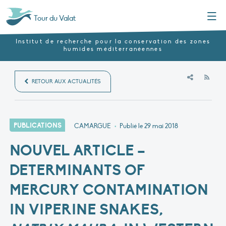
Menu
Tour du Valat
Institut de recherche pour la conservation des zones
humides méditerranéennes
RSS
RETOUR AUX ACTUALITÉS
PUBLICATIONS
CAMARGUE
•
Publié le
29 mai 2018
NOUVEL ARTICLE –
DETERMINANTS OF
MERCURY CONTAMINATION
IN VIPERINE SNAKES,