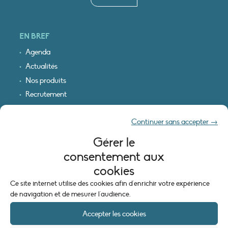
EN BREF
Agenda
Actualités
Nos produits
Recrutement
Recevoir nos infos
Continuer sans accepter →
Logo & plan d’accès
Gérer le
INFORMATIONS LÉGALES
consentement aux
Mentions légales
cookies
Plan du site
Ce site internet utilise des cookies afin d'enrichir votre expérience
Politique de cookies (UE)
de navigation et de mesurer l'audience.
Accepter les cookies