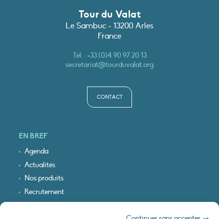
Tour du Valat
Le Sambuc - 13200 Arles
France
Tél. :
+33 (0)4 90 97 20 13
secretariat@tourduvalat.org
CONTACT
EN BREF
Agenda
Actualités
Nos produits
Recrutement
Recevoir nos infos
Continuer sans accepter →
Logo & plan d’accès