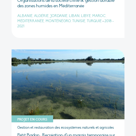
Organisations de la société civile & gestion durable
des zones humides en Méditerranée
ALBANIE, ALGÉRIE, JORDANIE, LIBAN, LIBYE, MAROC,
MÉDITERRANÉE, MONTÉNÉGRO, TUNISIE, TURQUIE
•
2018 -
2021
PROJET EN COURS
Gestion et restauration des écosystèmes naturels et agricoles
Petit Badon : Recréation d’un marais temporaire sur