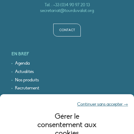
Tél. :
+33 (0)4 90 97 20 13
secretariat@tourduvalat.org
CONTACT
EN BREF
Agenda
Actualités
Nos produits
Recrutement
Recevoir nos infos
Continuer sans accepter →
Logo & plan d’accès
Gérer le
INFORMATIONS LÉGALES
consentement aux
Mentions légales
cookies