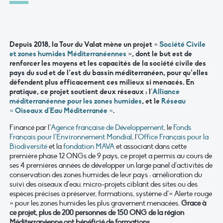
Depuis 2018, la Tour du Valat mène un projet «
Société Civile
et zones humides Méditerranéennes
», dont
le but est de
renforcer les moyens et les capacités de la société civile des
pays du sud et de l’est du bassin méditerranéen, pour qu’elles
défendent plus efficacement ces milieux si menacés
. En
pratique, ce projet soutient deux réseaux : l’
Alliance
méditerranéenne pour les zones humides
, et le
Réseau
« Oiseaux d’Eau Méditerranée »
.
Financé par l’
Agence française de Développement
, le
Fonds
Français pour l’Environnement Mondial
, l’
Office Français pour la
Biodiversité
et la
fondation MAVA
et associant dans cette
première phase 12 ONGs de 9 pays, ce projet a permis au cours de
ses 4 premières années de développer un large panel d’activités de
conservation des zones humides de leur pays : amélioration du
suivi des oiseaux d’eau, micro-projets ciblant des sites ou des
espèces précises à préserver, formations, système d’« Alerte rouge
» pour les zones humides les plus gravement menacées.
Grace à
ce projet, plus de 200 personnes de 150 ONG de la région
Méditerranéenne ont bénéficié de formations.