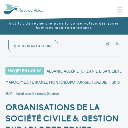
Menu
Tour du Valat
Institut de recherche pour la conservation des zones
humides méditerranéennes
RSS
RETOUR AUX ACTIONS
PROJET EN COURS
ALBANIE, ALGÉRIE, JORDANIE, LIBAN, LIBYE,
MAROC, MÉDITERRANÉE, MONTÉNÉGRO, TUNISIE, TURQUIE
•
2018 -
2021
- Interfaces Sciences-Société
ORGANISATIONS DE LA
SOCIÉTÉ CIVILE & GESTION