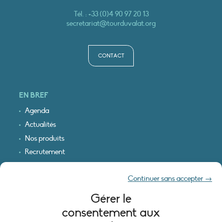
Tél. :
+33 (0)4 90 97 20 13
secretariat@tourduvalat.org
CONTACT
EN BREF
Agenda
Actualités
Nos produits
Recrutement
Recevoir nos infos
Continuer sans accepter →
Logo & plan d’accès
Gérer le
INFORMATIONS LÉGALES
consentement aux
Mentions légales