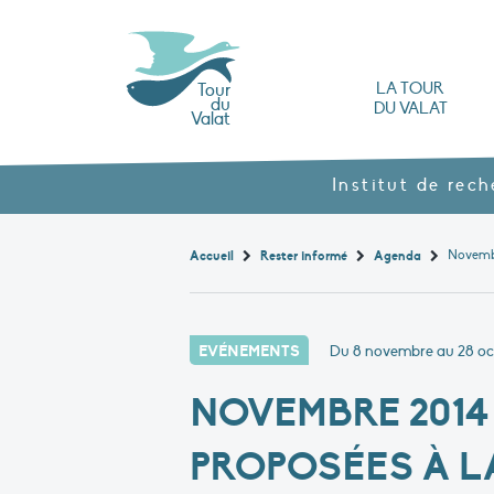
LA TOUR
Tour
du
DU VALAT
Valat
L’Observatoire des zones humides méd
Nos produits agroécol
Histoire et valeurs : l’héritage de Luc Hoff
Ouvrages, brochures et rapports
Les différents types
Nous rendre visite
Institut de rec
Accueil
Rester informé
Agenda
EVÉNEMENTS
Du 8 novembre au 28 oc
NOVEMBRE 2014 –
PROPOSÉES À L