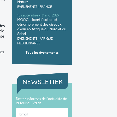
Nature
EVÉNEMENTS
•
FRANCE
15 septembre - 31 mai 2027
MOOC – Identification et
dénombrement des oiseaux
des
d’eau en Afrique du Nord et au
ble
Sahel
ise
EVÉNEMENTS
•
AFRIQUE,
MÉDITERRANÉE
des
Tous les événements
NEWSLETTER
Restez informés de l’actualité de
la Tour du Valat :