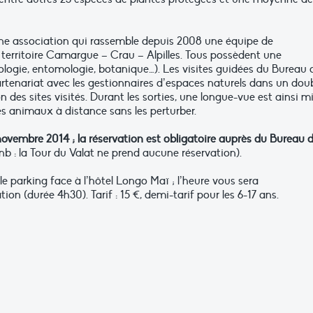
une association qui rassemble depuis 2008 une équipe de
territoire Camargue – Crau – Alpilles. Tous possèdent une
hologie, entomologie, botanique…). Les visites guidées du Bureau 
rtenariat avec les gestionnaires d’espaces naturels dans un dou
 des sites visités. Durant les sorties, une longue-vue est ainsi m
es animaux à distance sans les perturber.
novembre 2014 ; la réservation est obligatoire auprès du Bureau 
nb : la Tour du Valat ne prend aucune réservation).
e parking face à l’hôtel Longo Maï ; l’heure vous sera
on (durée 4h30). Tarif : 15 €, demi-tarif pour les 6-17 ans.