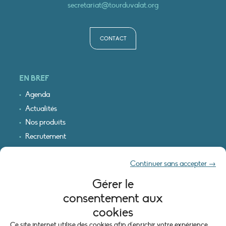
secretariat@tourduvalat.org
CONTACT
EN BREF
Agenda
Actualités
Nos produits
Recrutement
Recevoir nos infos
Continuer sans accepter →
Logo & plan d’accès
Gérer le
INFORMATIONS LÉGALES
consentement aux
Mentions légales
cookies
Plan du site
Ce site internet utilise des cookies afin d'enrichir votre expérience