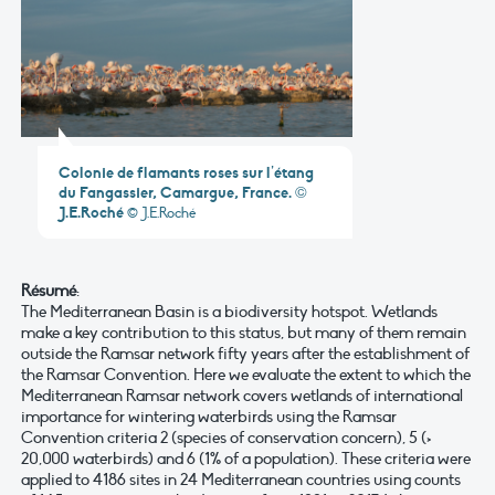
Colonie de flamants roses sur l’étang
du Fangassier, Camargue, France. ©
J.E.Roché
© J.E.Roché
Résumé
:
The Mediterranean Basin is a biodiversity hotspot. Wetlands
make a key contribution to this status, but many of them remain
outside the Ramsar network fifty years after the establishment of
the Ramsar Convention. Here we evaluate the extent to which the
Mediterranean Ramsar network covers wetlands of international
importance for wintering waterbirds using the Ramsar
Convention criteria 2 (species of conservation concern), 5 (>
20,000 waterbirds) and 6 (1% of a population). These criteria were
applied to 4186 sites in 24 Mediterranean countries using counts