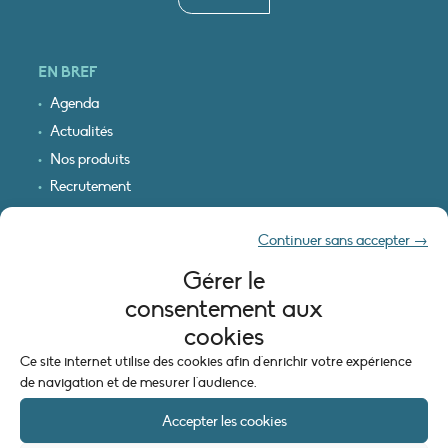
EN BREF
Agenda
Actualités
Nos produits
Recrutement
Recevoir nos infos
Continuer sans accepter →
Logo & plan d’accès
Gérer le
INFORMATIONS LÉGALES
consentement aux
Mentions légales
cookies
Plan du site
Ce site internet utilise des cookies afin d'enrichir votre expérience
Politique de cookies (UE)
de navigation et de mesurer l'audience.
Accepter les cookies