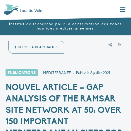
Menu
Tour du Valat
Institut de recherche pour la conservation des zones
humides méditerranéennes
RSS
RETOUR AUX ACTUALITÉS
PUBLICATIONS
MÉDITERRANÉE
•
Publié le
8 juillet 2021
NOUVEL ARTICLE – GAP
ANALYSIS OF THE RAMSAR
SITE NETWORK AT 50: OVER
150 IMPORTANT