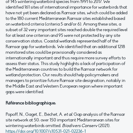
of 145 wintering waterbird species from 1991 to 2017. We
identified 161 sites of international importance for waterbirds that
have not yet been declared as Ramsar sites, which could be added
to the 180 current Mediterranean Ramsar sites established based
on waterbird criteria (criteria 5 and/or 6). Among these sites, a
subset of 32 very important sites reached double the required level
for at least one criterion and 95 were not protected by any site
conservation status. Coastal wetlands represented half of the
Ramsar gap for waterbirds. We identified that an additional 1218
monitored sites could be provisionally considered as
internationally important and thus require more survey efforts to
assess their status. This study highlights a lack of participation of
the Mediterranean countries to build the Ramsar network for
wetland protection. Our results should help policymakers and
managers to prioritize future Ramsar site designation, notably in
the Middle East and Western European region where important
gaps were identified.
Référence bibliographique:
Popoff, N., Gaget, E., Béchet, A.
et al.
Gap analysis of the Ramsar
site network at 50: over 150 important Mediterranean sites for
wintering waterbirds omitted.
Biodivers Conserv
(2021).
https://doi.org/10.1007/s10531-021-02236-1