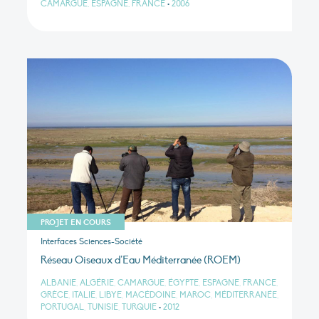
CAMARGUE, ESPAGNE, FRANCE
•
2006
PROJET EN COURS
Interfaces Sciences-Société
Réseau Oiseaux d’Eau Méditerranée (ROEM)
ALBANIE, ALGÉRIE, CAMARGUE, ÉGYPTE, ESPAGNE, FRANCE,
GRÈCE, ITALIE, LIBYE, MACÉDOINE, MAROC, MÉDITERRANÉE,
PORTUGAL, TUNISIE, TURQUIE
•
2012