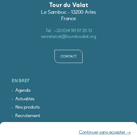
Tour du Valat
Le Sambuc - 13200 Arles
France
Tél. :
+33 (0)4 90 97 20 13
secretariat@tourduvalat.org
CONTACT
EN BREF
Agenda
Actualités
Nos produits
Recrutement
Recevoir nos infos
Continuer sans accepter →
Logo & plan d’accès