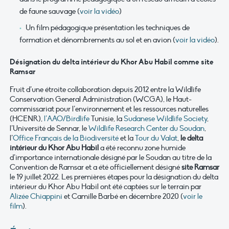
de faune sauvage (
voir la vidéo
)
Un film pédagogique présentation les techniques de
formation et dénombrements au sol et en avion (
voir la vidéo
).
Désignation du delta intérieur du Khor Abu Habil comme site
Ramsar
Fruit d’une étroite collaboration depuis 2012 entre la Wildlife
Conservation General Administration (WCGA), le Haut-
commissariat pour l’environnement et les ressources naturelles
(HCENR),
l’AAO/Birdlife
Tunisie, la
Sudanese Wildlife Society
,
l’Université de Sennar, le
Wildlife Research Center du Soudan
,
l’
Office Français de la Biodiversité
et la
Tour du Valat
,
le delta
intérieur du Khor Abu Habil
a été reconnu zone humide
d’importance internationale désigné par le Soudan au titre de la
Convention de Ramsar et a été officiellement désigné
site Ramsar
le 19 juillet 2022. Les premières étapes pour la désignation du delta
intérieur du Khor Abu Habil ont été captées sur le terrain par
Alizée Chiappini
et Camille Barbé en décembre 2020 (
voir le
film
).