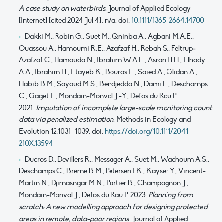
A case study on waterbirds
. Journal of Applied Ecology
[Internet] [cited 2024 Jul 4]; n/a. doi:
10.1111/1365-2664.14700
Dakki M., Robin G., Suet M., Qninba A., Agbani M.A.E.,
Ouassou A., Hamoumi R.E., Azafzaf H., Rebah S., Feltrup
‐
Azafzaf C., Hamouda N., Ibrahim W.A.L., Asran H.H., Elhady
A.A., Ibrahim H., Etayeb K., Bouras E., Saied A., Glidan A.,
Habib B.M., Sayoud M.S., Bendjedda N., Dami L., Deschamps
C., Gaget E., Mondain
‐
Monval J.-Y., Defos du Rau P.
2021.
Imputation of incomplete large-scale monitoring count
data via penalized estimation
. Methods in Ecology and
Evolution 12:1031–1039. doi:
https://doi.org/10.1111/2041-
210X.13594
Ducros D., Devillers R., Messager A., Suet M., Wachoum A.S.,
Deschamps C., Breme B.M., Petersen I.K., Kayser Y., Vincent‐
Martin N., Djimasngar M.N., Portier B., Champagnon J.,
Mondain‐Monval J., Defos du Rau P. 2023.
Planning from
scratch: A new modelling approach for designing protected
areas in remote, data
‐
poor regions
.
Journal of Applied