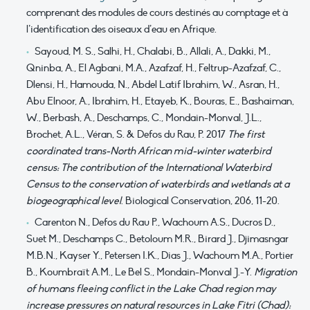
comprenant des modules de cours destinés au comptage et à
l’identification des oiseaux d’eau en Afrique.
Sayoud, M. S., Salhi, H., Chalabi, B., Allali, A., Dakki, M.,
Qninba, A., El Agbani, M.A., Azafzaf, H., Feltrup-Azafzaf, C.,
Dlensi, H., Hamouda, N., Abdel Latif Ibrahim, W., Asran, H.,
Abu Elnoor, A., Ibrahim, H., Etayeb, K., Bouras, E., Bashaiman,
W., Berbash, A., Deschamps, C., Mondain-Monval, J.L.,
Brochet, A.L., Véran, S. & Defos du Rau, P. 2017
The first
coordinated trans-North African mid-winter waterbird
census: The contribution of the International Waterbird
Census to the conservation of waterbirds and wetlands at a
biogeographical level
. Biological Conservation, 206, 11-20.
Carenton N., Defos du Rau P., Wachoum A.S., Ducros D.,
Suet M., Deschamps C., Betoloum M.R., Birard J., Djimasngar
M.B.N., Kayser Y., Petersen I.K., Dias J., Wachoum M.A., Portier
B., Koumbraït A.M., Le Bel S., Mondain-Monval J.-Y.
Migration
of humans fleeing conflict in the Lake Chad region may
increase pressures on natural resources in Lake Fitri (Chad):