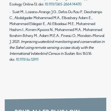
Ecology Online:13. doi:
10.1111/1365-2664.14470
Suet M., Lozano
‐
Arango J.G., Defos Du Rau P., Deschamps
C., Abdalgader Mohammed M.A., Elbashary Adam E.,
Mohammed Eldegair E., Ali Elbadawi M.E., Mohammed
Hashim I., Kirrem Kpoore N., Mohammed M.A., Mohammed
Ibrahim Bihery M., Adam M.E.A., Pineau O., Mondain
‐
Monval
J. 2021.
Improving waterbird monitoring and conservation in
the Sahel using remote sensing: a case study with the
International Waterbird Census in Sudan
.
Ibis 163:16.
doi:
10.1111/ibi.12911