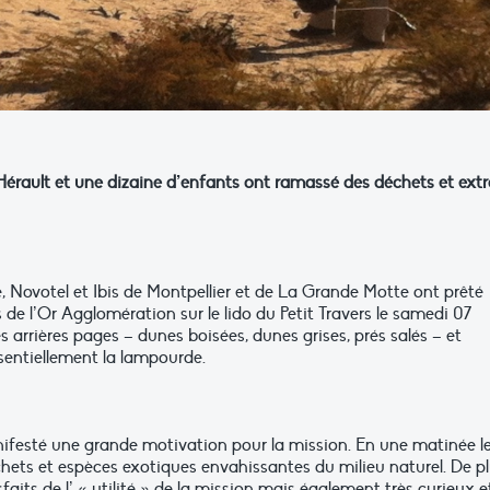
Hérault et une dizaine d’enfants ont ramassé des déchets et extr
e, Novotel et Ibis de Montpellier et de La Grande Motte ont prêté
 de l’Or Agglomération sur le lido du Petit Travers le samedi 07
s arrières pages – dunes boisées, dunes grises, prés salés – et
sentiellement la lampourde.
nifesté une grande motivation pour la mission. En une matinée l
chets et espèces exotiques envahissantes du milieu naturel. De pl
faits de l’ « utilité » de la mission mais également très curieux e