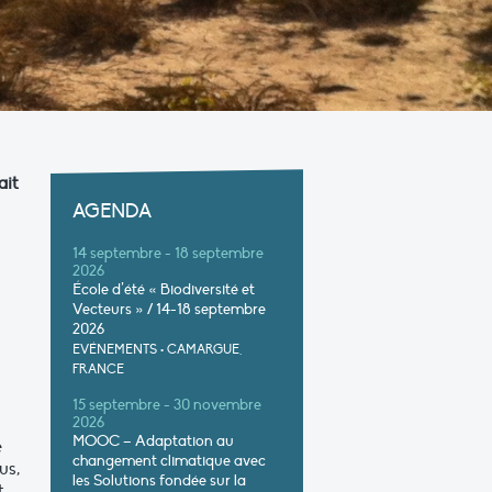
ait
AGENDA
14 septembre - 18 septembre
2026
École d’été « Biodiversité et
Vecteurs » / 14-18 septembre
2026
EVÉNEMENTS
•
CAMARGUE,
FRANCE
15 septembre - 30 novembre
2026
MOOC – Adaptation au
e
changement climatique avec
us,
les Solutions fondée sur la
t