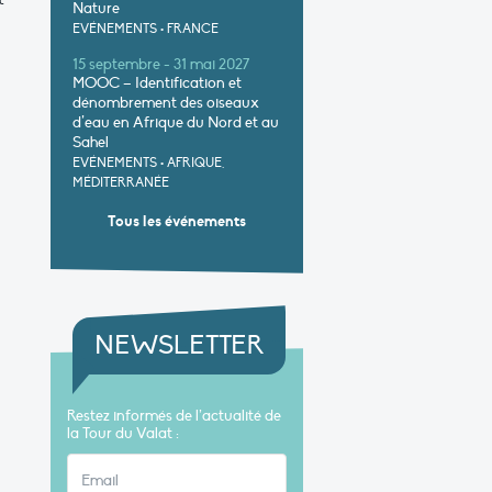
Nature
EVÉNEMENTS
•
FRANCE
15 septembre - 31 mai 2027
MOOC – Identification et
dénombrement des oiseaux
d’eau en Afrique du Nord et au
Sahel
EVÉNEMENTS
•
AFRIQUE,
MÉDITERRANÉE
Tous les événements
NEWSLETTER
Restez informés de l’actualité de
la Tour du Valat :