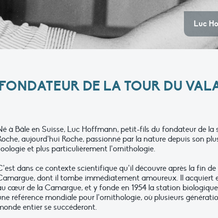
Luc Ho
E FONDATEUR DE LA TOUR DU VAL
Né à Bâle en Suisse, Luc Hoffmann, petit-fils du fondateur de 
Roche, aujourd’hui Roche, passionné par la nature depuis son plus
zoologie et plus particulièrement l’ornithologie.
C’est dans ce contexte scientifique qu’il découvre après la fin d
Camargue, dont il tombe immédiatement amoureux. Il acquiert e
au cœur de la Camargue, et y fonde en 1954 la station biologiq
une référence mondiale pour l’ornithologie, où plusieurs générat
monde entier se succéderont.