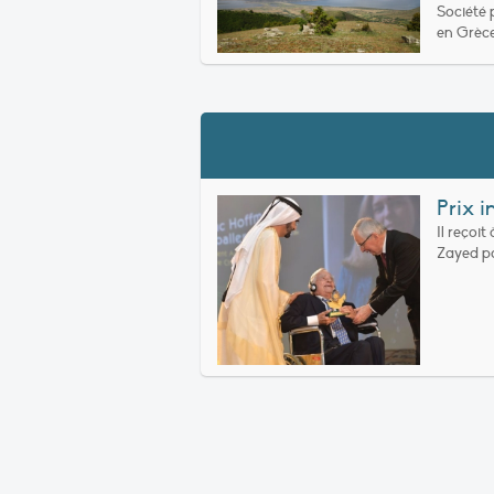
Société 
en Grèce
Prix 
Il reçoit
Zayed po