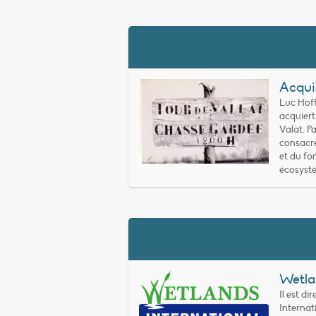
Acqui
Luc Hoff
acquiert
Valat. Pa
consacre
et du f
écosyst
Wetla
Il est d
Internat