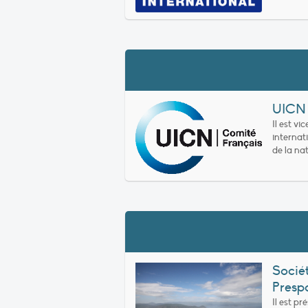
UICN
Il est vi
internat
de la na
Socié
Presp
Il est p