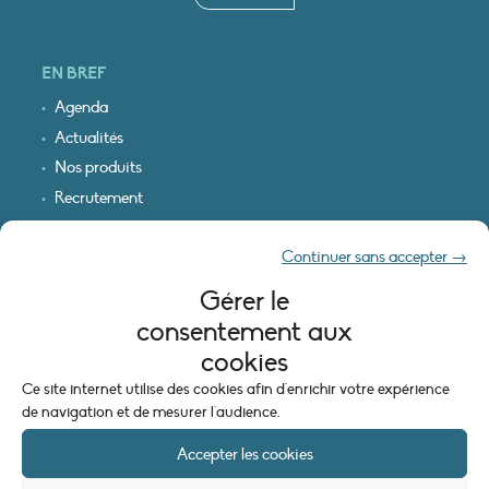
EN BREF
Agenda
Actualités
Nos produits
Recrutement
Recevoir nos infos
Continuer sans accepter →
Logo & plan d’accès
Gérer le
INFORMATIONS LÉGALES
consentement aux
Mentions légales
cookies
Plan du site
Ce site internet utilise des cookies afin d'enrichir votre expérience
Politique de cookies (UE)
de navigation et de mesurer l'audience.
Accepter les cookies