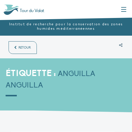
Menu
Tour du Valat
Institut de recherche pour la conservation des zones
humides méditerranéennes
RETOUR
ÉTIQUETTE :
ANGUILLA
ANGUILLA