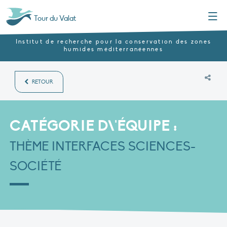
Menu
Tour du Valat
Institut de recherche pour la conservation des zones
humides méditerranéennes
RETOUR
CATÉGORIE D\'ÉQUIPE :
THÈME INTERFACES SCIENCES-
SOCIÉTÉ