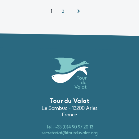
1
2
Tour du Valat
Le Sambuc - 13200 Arles
France
Tél. :
+33 (0)4 90 97 20 13
secretariat@tourduvalat.org