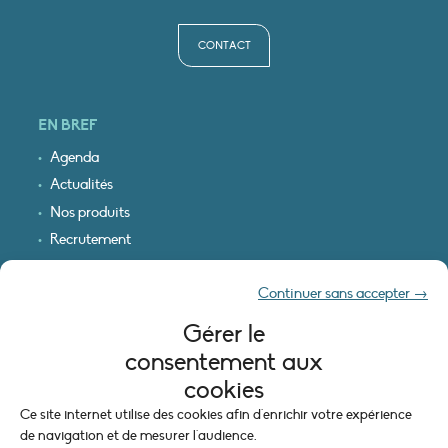
CONTACT
EN BREF
Agenda
Actualités
Nos produits
Recrutement
Recevoir nos infos
Continuer sans accepter →
Logo & plan d’accès
Gérer le
INFORMATIONS LÉGALES
consentement aux
Mentions légales
cookies
Plan du site
Ce site internet utilise des cookies afin d'enrichir votre expérience
Politique de cookies (UE)
de navigation et de mesurer l'audience.