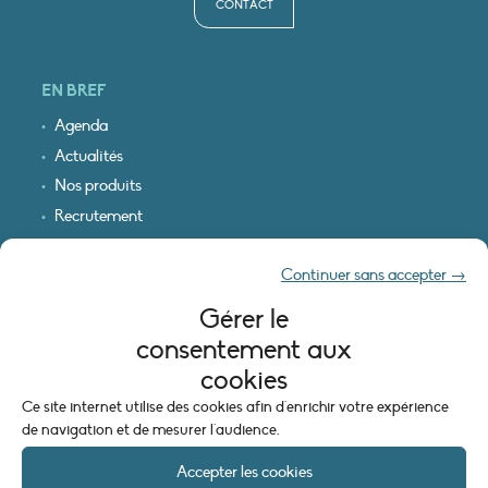
CONTACT
EN BREF
Agenda
Actualités
Nos produits
Recrutement
Recevoir nos infos
Continuer sans accepter →
Logo & plan d’accès
Gérer le
INFORMATIONS LÉGALES
consentement aux
Mentions légales
cookies
Plan du site
Ce site internet utilise des cookies afin d'enrichir votre expérience
Politique de cookies (UE)
de navigation et de mesurer l'audience.
Accepter les cookies