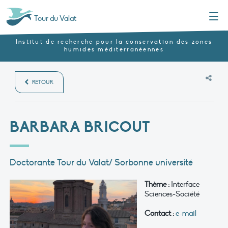
Menu
Tour du Valat
Institut de recherche pour la conservation des zones
humides méditerranéennes
RETOUR
BARBARA BRICOUT
Doctorante Tour du Valat/ Sorbonne université
Thème :
Interface
Sciences-Société
Contact :
e-mail