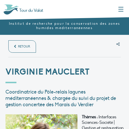
Menu
Tour du Valat
Institut de recherche pour la conservation des zones
humides méditerranéennes
RETOUR
VIRGINIE MAUCLERT
Coordinatrice du Pôle-relais lagunes
méditerranéennes & chargée du suivi du projet de
gestion concertée des Marais du Verdier
Thèmes :
Interfaces
Sciences-Société |
Gestion et restauration