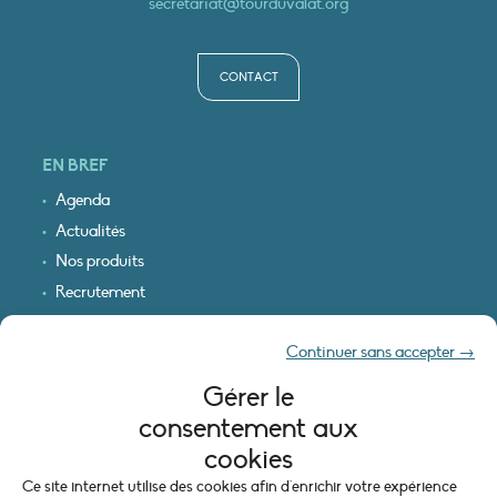
secretariat@tourduvalat.org
CONTACT
EN BREF
Agenda
Actualités
Nos produits
Recrutement
Recevoir nos infos
Continuer sans accepter →
Logo & plan d’accès
Gérer le
INFORMATIONS LÉGALES
consentement aux
Mentions légales
cookies
Plan du site
Ce site internet utilise des cookies afin d'enrichir votre expérience
Politique de cookies (UE)