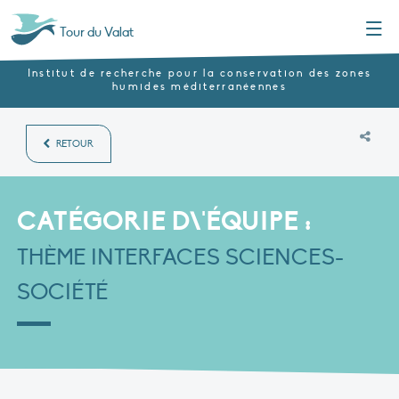
Menu
Tour du Valat
Institut de recherche pour la conservation des zones
humides méditerranéennes
RETOUR
CATÉGORIE D\'ÉQUIPE :
THÈME INTERFACES SCIENCES-
SOCIÉTÉ