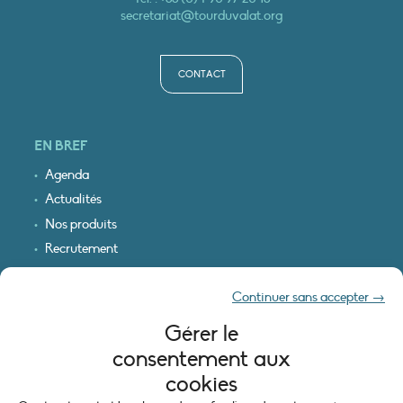
secretariat@tourduvalat.org
CONTACT
EN BREF
Agenda
Actualités
Nos produits
Recrutement
Recevoir nos infos
Continuer sans accepter →
Logo & plan d’accès
Gérer le
INFORMATIONS LÉGALES
consentement aux
Mentions légales
cookies
Plan du site