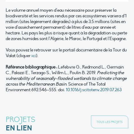
Le volume annuel moyen d’eau nécessaire pour préserver la
biodiversité et les services rendus par ces écosystèmes variera d’1
million (sites légèrement dégradés) à plus de 3,5 millions (sites en
voie d’assèchement permanent) de litres d’eau par année et
hectare. Les pays les plus à risque quant à la dégradation ou perte
de zones humides sont l’Algérie, le Maroc, le Portugal et l’Espagne.
Vous pouvez le retrouver sur le portail documentaire de la Tour du
Valat (cliquer
ici
).
Référence bibliographique :
Lefebvre G., Redmond L., Germain
C., Palazzi E., Terzago S., Willm L., Poulin B. 2019.
Predicting the
vulnerability of seasonally-flooded wetlands to climate change
across the Mediterranean Basin
. Science of The Total
Environment 692:546–555. doi:
10.1016/j.scitotenv.2019.07.263
PROJETS
TOUS LES PROJETS
EN LIEN