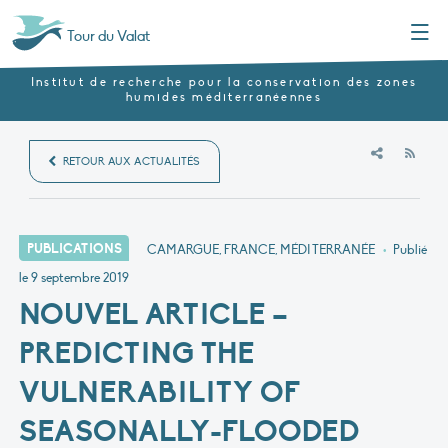
Menu
Tour du Valat
Institut de recherche pour la conservation des zones
humides méditerranéennes
RSS
RETOUR AUX ACTUALITÉS
PUBLICATIONS
CAMARGUE, FRANCE, MÉDITERRANÉE
•
Publié
le
9 septembre 2019
NOUVEL ARTICLE –
PREDICTING THE
VULNERABILITY OF
SEASONALLY-FLOODED