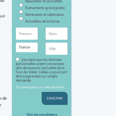
ail
Newsletter et actualités
Évènements grand public
Séminaires et webinaires
sur
Actualités de la ferme
J'accepte que les données
personnelles soient conservées
afin de recevoir l'actualité de la
Tour du Valat. Celles-ci pourront
être supprimées sur simple
demande.
En savoir plus sur mes données
e de
S'INSCRIRE
e
Voir les newsletters