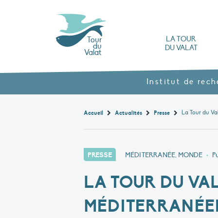
LA TOUR
Tour
du
DU VALAT
Valat
L’Observatoire des zones humides méd
Nos produits agroécol
Histoire et valeurs : l’héritage de Luc Hoff
Ouvrages, brochures et rapports
Les différents types
Nous rendre visite
Institut de rec
Accueil
Actualités
Presse
PRESSE
MÉDITERRANÉE, MONDE
•
Pu
LA TOUR DU VA
MÉDITERRANÉEN