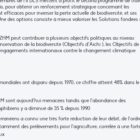
embres de l’IPBES mettent à profit le second programme de trav
ris, pour obtenir un renforcement stratégique concernant les
efficaces pour inverser la perte actuelle de biodiversité, et ses
Une des options consiste à mieux valoriser les Solutions fondées 
 ZHM peut contribuer à plusieurs objectifs politiques au niveau
ervation de la biodiversité (Objectifs d’Aichi ), les Objectifs de
 engagements internationaux contre le changement climatique
ondiales ont disparu depuis 1970, ce chiffre atteint 48% dans le
HM sont aujourd’hui menacées tandis que l’abondance des
mphibiens y a diminué de 35 % depuis 1990
ranéens a connu une très forte réduction de leur débit, de l’ordr
tamment des prélèvements pour l’agriculture, corrélée à une fort
aux