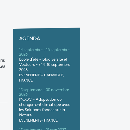
AGENDA
14 septembre - 18 septembre
2026
École d’été « Biodiversité et
ris
Vecteurs » / 14-18 septembre
Les
2026
EVÉNEMENTS
•
CAMARGUE,
FRANCE
15 septembre - 30 novembre
2026
MOOC – Adaptation au
changement climatique avec
les Solutions fondée sur la
Nature
EVÉNEMENTS
•
FRANCE