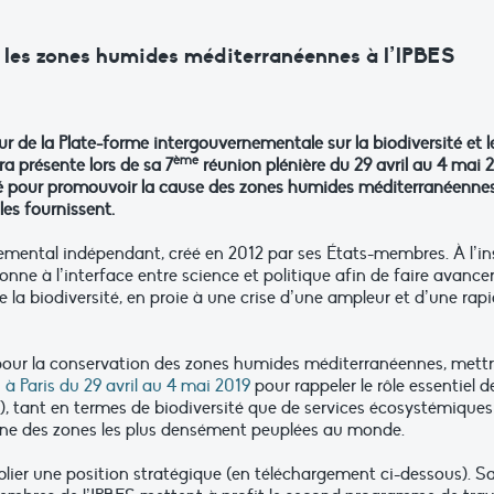
 les zones humides méditerranéennes à l’lPBES
 de la Plate-forme intergouvernementale sur la biodiversité et l
ème
ra présente lors de sa 7
réunion plénière du 29 avril au 4 mai 
nité pour promouvoir la cause des zones humides méditerranéennes
les fournissent.
mental indépendant, créé en 2012 par ses États-membres. À l’in
onne à l’interface entre science et politique afin de faire avancer
la biodiversité, en proie à une crise d’une ampleur et d’une rapi
e pour la conservation des zones humides méditerranéennes, mett
 à Paris du 29 avril au 4 mai 2019
pour rappeler le rôle essentiel d
 tant en termes de biodiversité que de services écosystémiques
une des zones les plus densément peuplées au monde.
ublier une position stratégique (en téléchargement ci-dessous). S