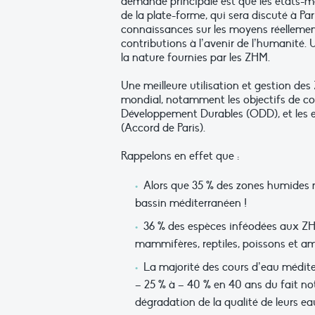
demande principale est que les états-m
de la plate-forme, qui sera discuté à Pa
connaissances sur les moyens réellement 
contributions à l’avenir de l’humanité. 
la nature fournies par les ZHM.
Une meilleure utilisation et gestion des
mondial, notamment les objectifs de cons
Développement Durables (ODD), et les
(Accord de Paris).
Rappelons en effet que :
Alors que 35 % des zones humides m
bassin méditerranéen !
36 % des espèces inféodées aux Z
mammifères, reptiles, poissons et a
La majorité des cours d’eau méditer
– 25 % à – 40 % en 40 ans du fait no
dégradation de la qualité de leurs e