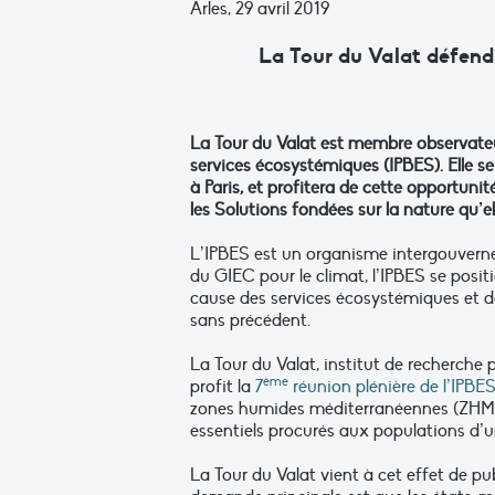
Arles, 29 avril 2019
La Tour du Valat défend
La Tour du Valat est membre observateur
services écosystémiques (IPBES). Elle se
à Paris, et profitera de cette opportu
les Solutions fondées sur la nature qu’el
L’IPBES est un organisme intergouverne
du GIEC pour le climat, l’IPBES se positi
cause des services écosystémiques et de 
sans précédent.
La Tour du Valat, institut de recherch
ème
profit la
7
réunion plénière de l’IPBES
zones humides méditerranéennes (ZHM),
essentiels procurés aux populations d’
La Tour du Valat vient à cet effet de p