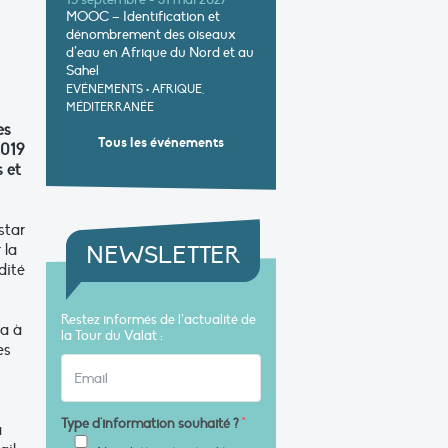
15 septembre - 31 mai 2027
MOOC – Identification et
dénombrement des oiseaux
d’eau en Afrique du Nord et au
Sahel
EVÉNEMENTS
•
AFRIQUE,
MÉDITERRANÉE
es
Tous les événements
2019
 et
star
 la
NEWSLETTER
dité
Restez informés de l’actualité de
ra à
la Tour du Valat :
es
Type d'information souhaité ?
*
a