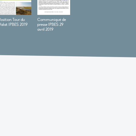
Position Tour du
Communiqué de
Valat IPBES 2019
presse IPBES 29
avril 2019