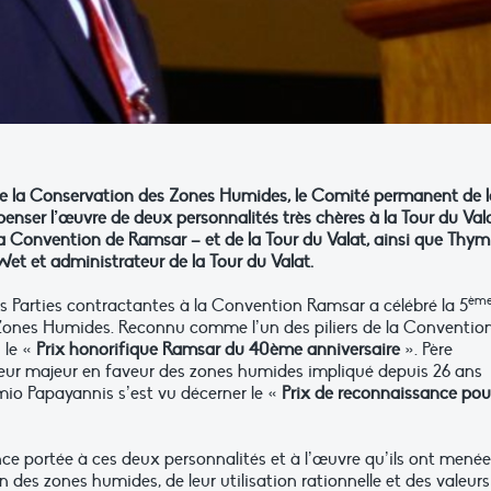
de la Conservation des Zones Humides, le Comité permanent de l
ser l’œuvre de deux personnalités très chères à la Tour du Vala
a Convention de Ramsar – et de la Tour du Valat, ainsi que Thym
Wet et administrateur de la Tour du Valat.
èm
es Parties contractantes à la Convention Ramsar a célébré la 5
 Zones Humides. Reconnu comme l’un des piliers de la Conventio
 le «
Prix honorifique Ramsar du 40ème anniversaire
». Père
teur majeur en faveur des zones humides impliqué depuis 26 ans
io Papayannis s’est vu décerner le «
Prix de reconnaissance pou
e portée à ces deux personnalités et à l’œuvre qu’ils ont menée
n des zones humides, de leur utilisation rationnelle et des valeurs