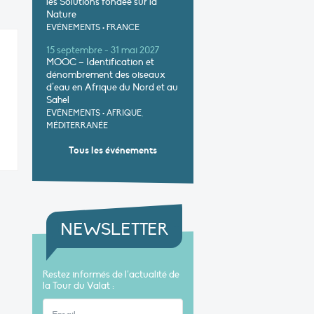
les Solutions fondée sur la
Nature
EVÉNEMENTS
•
FRANCE
15 septembre - 31 mai 2027
MOOC – Identification et
dénombrement des oiseaux
d’eau en Afrique du Nord et au
Sahel
EVÉNEMENTS
•
AFRIQUE,
MÉDITERRANÉE
Tous les événements
NEWSLETTER
Restez informés de l’actualité de
la Tour du Valat :