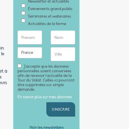
Newsletter et actualités
Évènements grand public
Séminaires et webinaires
Actualités de la ferme
in
 le
J'accepte que les données
et à
personnelles soient conservées
afin de recevoir l'actualité de la
s
Tour du Valat. Celles-ci pourront
eurs
être supprimées sur simple
demande.
En savoir plus sur mes données
S'INSCRIRE
Voir les newsletters