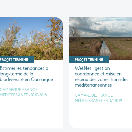
PROJET TERMINÉ
PROJET TERMINÉ
Estimer les tendances à
WetNet : gestion
long-terme de la
coordonnée et mise en
biodiversité en Camargue
réseau des zones humides
méditerranéennes
CAMARGUE, FRANCE,
MÉDITERRANÉE
•
2017-2018
CAMARGUE, FRANCE,
MÉDITERRANÉE
•
2017-2019