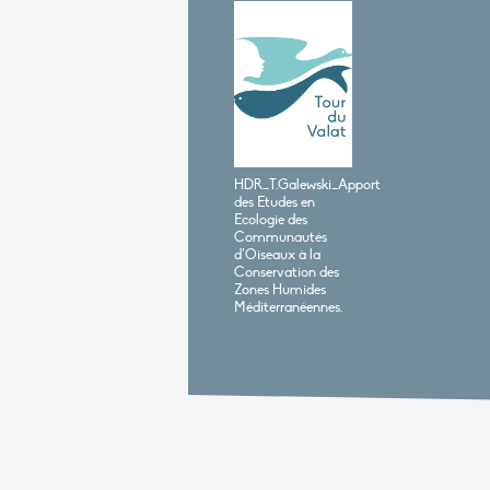
HDR_T.Galewski_Apport
des Etudes en
Ecologie des
Communautés
d’Oiseaux à la
Conservation des
Zones Humides
Méditerranéennes.