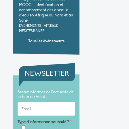
15 septembre - 31 mai 2027
MOOC – Identification et
dénombrement des oiseaux
d’eau en Afrique du Nord et au
Sahel
EVÉNEMENTS
•
AFRIQUE,
MÉDITERRANÉE
Tous les événements
NEWSLETTER
s
Restez informés de l’actualité de
la Tour du Valat :
Type d'information souhaité ?
*