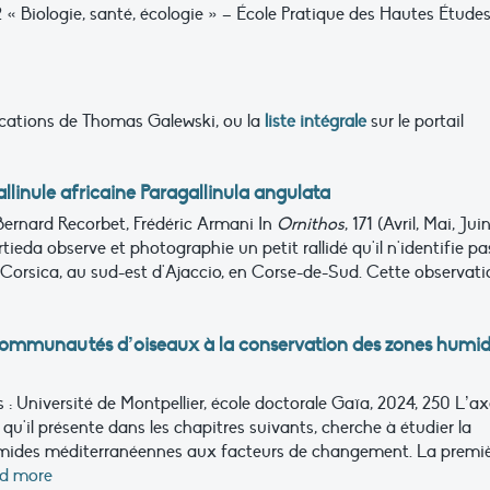
« Biologie, santé, écologie » – École Pratique des Hautes Étude
lications de Thomas Galewski, ou la
liste intégrale
sur le portail
llinule africaine Paragallinula angulata
Bernard Recorbet, Frédéric Armani
In
Ornithos
, 171 (Avril, Mai, Jui
ieda observe et photographie un petit rallidé qu'il n'identifie pa
r Corsica, au sud-est d'Ajaccio, en Corse-de-Sud. Cette observat
 communautés d’oiseaux à la conservation des zones humi
s : Université de Montpellier, école doctorale Gaïa, 2024, 250
L’ax
qu'il présente dans les chapitres suivants, cherche à étudier la
humides méditerranéennes aux facteurs de changement. La premi
ad more