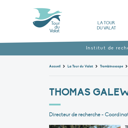
LA TOUR
Tour
du
DU VALAT
Valat
L’Observatoire des zones humides méd
Nos produits agroécol
Histoire et valeurs : l’héritage de Luc Hoff
Ouvrages, brochures et rapports
Les différents types
Nous rendre visite
Institut de rec
Accueil
La Tour du Valat
Trombinoscope
THOMAS GALEW
Directeur de recherche - Coordina
T