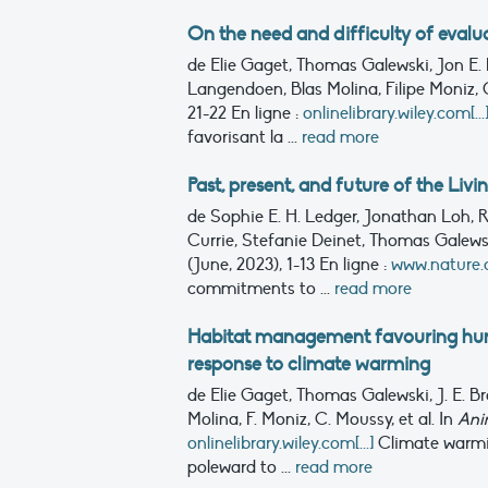
On the need and difficulty of eval
de Elie Gaget, Thomas Galewski, Jon E. B
Langendoen, Blas Molina, Filipe Moniz, 
21-22
En ligne :
onlinelibrary.wiley.com[...
favorisant la ...
read more
Past, present, and future of the Livi
de Sophie E. H. Ledger, Jonathan Loh,
Currie, Stefanie Deinet, Thomas Galewsk
(June, 2023), 1-13
En ligne :
www.nature.c
commitments to ...
read more
Habitat management favouring hunte
response to climate warming
de Elie Gaget, Thomas Galewski, J. E. Bro
Molina, F. Moniz, C. Moussy, et al.
In
Ani
onlinelibrary.wiley.com[...]
Climate warmin
poleward to ...
read more