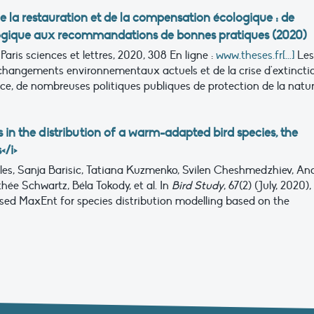
e de la restauration et de la compensation écologique : de
ologique aux recommandations de bonnes pratiques (2020)
é Paris sciences et lettres, 2020, 308
En ligne :
www.theses.fr[...]
Les
 changements environnementaux actuels et de la crise d'extincti
face, de nombreuses politiques publiques de protection de la natu
s in the distribution of a warm-adapted bird species, the
</i>
viles, Sanja Barisic, Tatiana Kuzmenko, Svilen Cheshmedzhiev, An
hée Schwartz, Béla Tokody, et al.
In
Bird Study
, 67(2) (July, 2020),
ed MaxEnt for species distribution modelling based on the