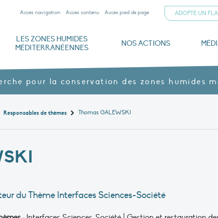
Accès navigation
Accès contenu
Accès pied de page
ADOPTE UN FL
LES ZONES HUMIDES
NOS ACTIONS
MÉD
MÉDITERRANÉENNES
iterranéennes
ogiques
mann
Documents institutionnels
Parrainer un flamant rose
Dernières publications
L’Alliance méditerranéenne pour les zones humides
Nos domaines : la Tour du Valat et la ferme agroécologique du Petit Saint-Jean
Gouvernance et financements
Archives ouvertes HAL
Menaces, enjeux et protection
Nos produits agroécologiques – Vins & jus
La Tour du Valat en images
Z
herche pour la conservation des zones humides 
Thomas GALEWSKI
Responsables de thèmes
SKI
teur du Thème Interfaces Sciences-Société
hèmes
:
Interfaces Sciences-Société | Gestion et restauration de