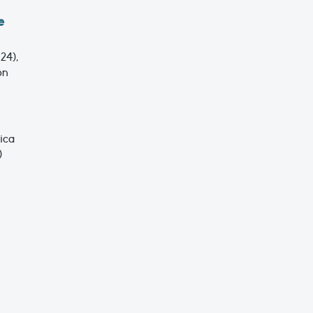
e
024),
on
ica
)