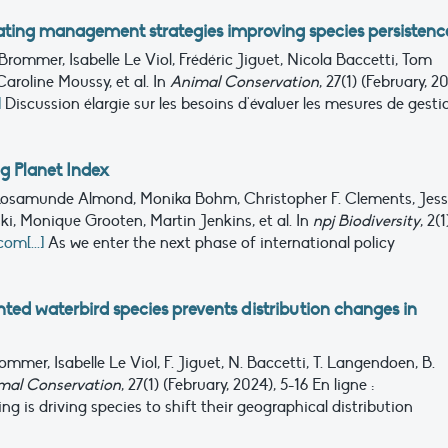
uating management strategies improving species persistenc
rommer, Isabelle Le Viol, Frédéric Jiguet, Nicola Baccetti, Tom
Caroline Moussy, et al.
In
Animal Conservation
, 27(1) (February, 2
]
Discussion élargie sur les besoins d'évaluer les mesures de gesti
ng Planet Index
 Rosamunde Almond, Monika Bohm, Christopher F. Clements, Jess
i, Monique Grooten, Martin Jenkins, et al.
In
npj Biodiversity
, 2(1
om[...]
As we enter the next phase of international policy
d waterbird species prevents distribution changes in
mmer, Isabelle Le Viol, F. Jiguet, N. Baccetti, T. Langendoen, B.
mal Conservation
, 27(1) (February, 2024), 5-16
En ligne :
g is driving species to shift their geographical distribution