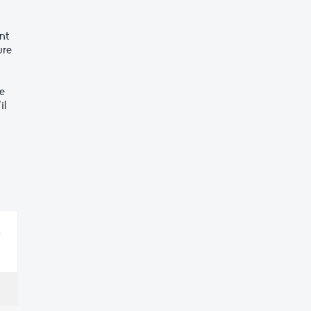
nt
ure
e
il
x