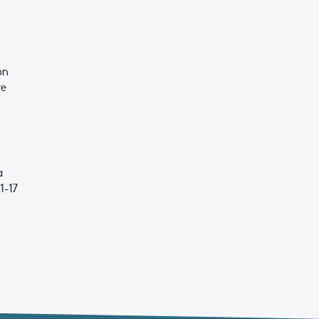
on
re
a
 1-17