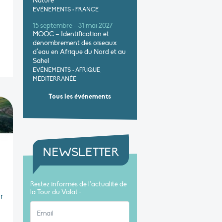
Nature
EVÉNEMENTS
•
FRANCE
15 septembre - 31 mai 2027
MOOC – Identification et
dénombrement des oiseaux
d’eau en Afrique du Nord et au
Sahel
EVÉNEMENTS
•
AFRIQUE,
MÉDITERRANÉE
Tous les événements
NEWSLETTER
Restez informés de l’actualité de
la Tour du Valat :
r