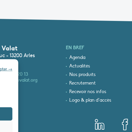
 Valat
EN BREF
c - 13200 Arles
Agenda
Actualités
epter →
0)4 90 97 20 13
Nos produits
at@tourduvalat.org
Recrutement
Recevoir nos infos
Logo & plan d’accès
T