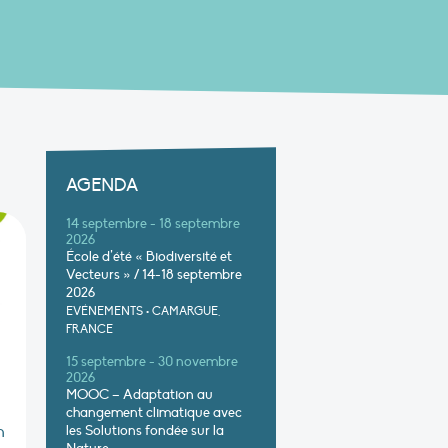
AGENDA
14 septembre - 18 septembre
2026
École d’été « Biodiversité et
Vecteurs » / 14-18 septembre
2026
EVÉNEMENTS
•
CAMARGUE,
FRANCE
15 septembre - 30 novembre
2026
MOOC – Adaptation au
changement climatique avec
les Solutions fondée sur la
n