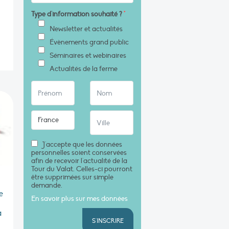
Type d'information souhaité ?
*
Newsletter et actualités
Évènements grand public
Séminaires et webinaires
Actualités de la ferme
J'accepte que les données
personnelles soient conservées
afin de recevoir l'actualité de la
Tour du Valat. Celles-ci pourront
être supprimées sur simple
demande.
e
En savoir plus sur mes données
à
S'INSCRIRE