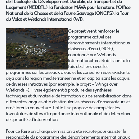
de l’Ecologie, du Développement Durable, du Transport et du
Logement (MEDDTL), la Fondation MAVA pour la nature, l’Office
National de la Chasse et de la Faune Sauvage (ONCFS), la Tour
du Valat et Wetlands International (WI).
Ce projet vient renforcer le
programme actuel des
dénombrements internationaux
d’oiseaux d’eau (DIOE),
coordonné par Wetlands
International, en établissant à la
fois des liens avec les
programmes sur les oiseaux d’eau et les zones humides existants
déjà dans la région méditerranéenne et en capitalisant les acquis
de diverses initiatives (par exemple, le projet « Wings over
Wetlands »). Il vise également à produire des synthèses
techniques et du matériel de formation ou de sensibilisation dans
différentes langues afin de stimuler les réseaux d’observateurs et
améliorer la couverture. Enfin il se propose de compléter les
inventaires de sites d’importance internationale et de déterminer
des priorités d’intervention.
Pour ce faire un chargé de mission a été recruté pour assister le
responsable du programme des dénombrements internationaux