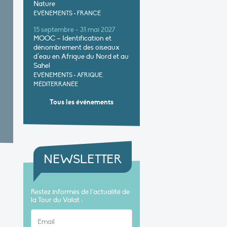
Nature
EVÉNEMENTS
•
FRANCE
15 septembre - 31 mai 2027
MOOC – Identification et
dénombrement des oiseaux
d’eau en Afrique du Nord et au
Sahel
EVÉNEMENTS
•
AFRIQUE,
MÉDITERRANÉE
Tous les événements
NEWSLETTER
Restez informés de l’actualité de
la Tour du Valat :