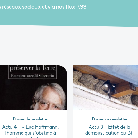
s réseaux sociaux et via nos flux RSS.
Dossier de newsletter
Dossier de newsletter
Actu 4 – « Luc Hoffmann,
Actu 3 – Effet de la
l’homme qui s’obstine à
démoustication au Bti