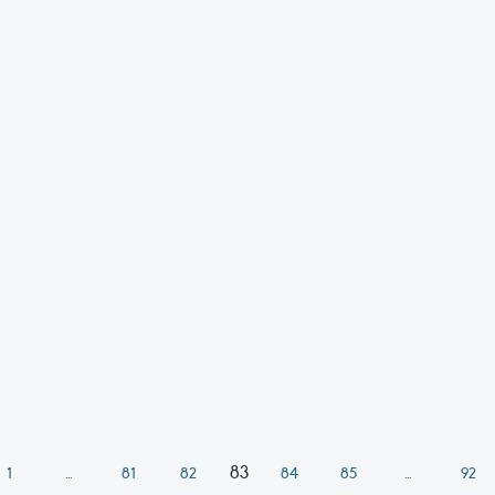
83
1
…
81
82
84
85
…
92