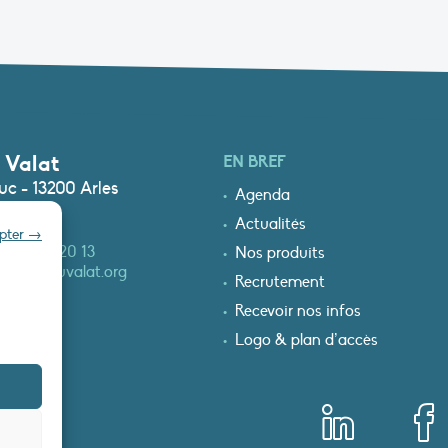
 Valat
EN BREF
c - 13200 Arles
Agenda
Actualités
epter →
0)4 90 97 20 13
Nos produits
at@tourduvalat.org
Recrutement
Recevoir nos infos
Logo & plan d’accès
T