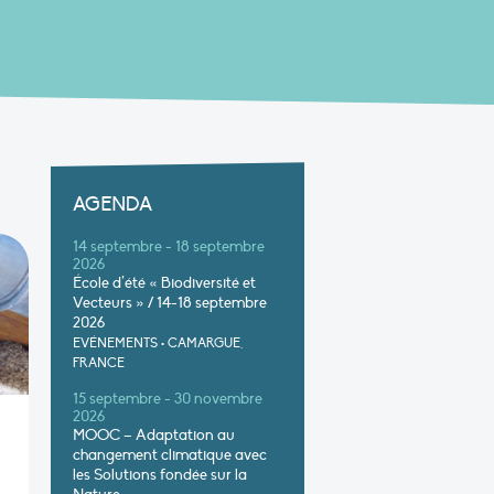
AGENDA
14 septembre - 18 septembre
2026
École d’été « Biodiversité et
Vecteurs » / 14-18 septembre
2026
EVÉNEMENTS
•
CAMARGUE,
FRANCE
15 septembre - 30 novembre
2026
MOOC – Adaptation au
changement climatique avec
les Solutions fondée sur la