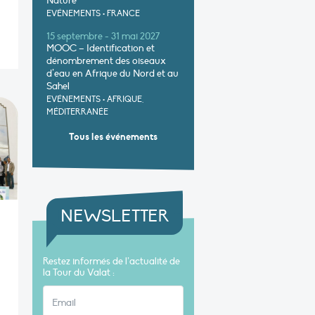
Nature
EVÉNEMENTS
•
FRANCE
15 septembre - 31 mai 2027
MOOC – Identification et
dénombrement des oiseaux
d’eau en Afrique du Nord et au
Sahel
EVÉNEMENTS
•
AFRIQUE,
MÉDITERRANÉE
Tous les événements
NEWSLETTER
Restez informés de l’actualité de
la Tour du Valat :