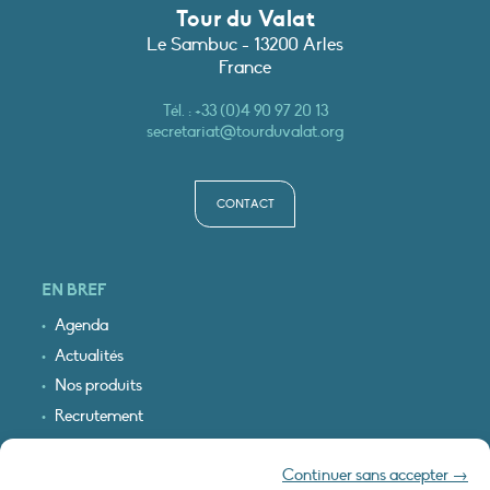
Tour du Valat
Le Sambuc - 13200 Arles
France
Tél. :
+33 (0)4 90 97 20 13
secretariat@tourduvalat.org
CONTACT
EN BREF
Agenda
Actualités
Nos produits
Recrutement
Recevoir nos infos
Continuer sans accepter →
Logo & plan d’accès