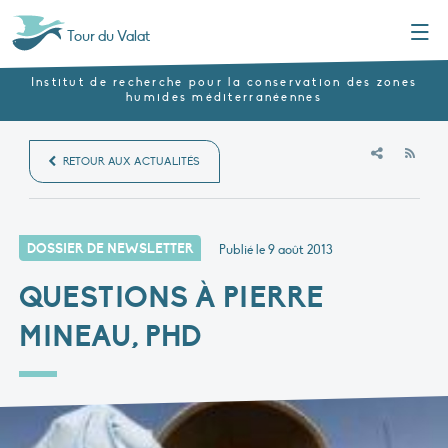
Menu
Tour du Valat
Institut de recherche pour la conservation des zones
humides méditerranéennes
RSS
RETOUR AUX ACTUALITÉS
DOSSIER DE NEWSLETTER
Publié le
9 août 2013
QUESTIONS À PIERRE
MINEAU, PHD