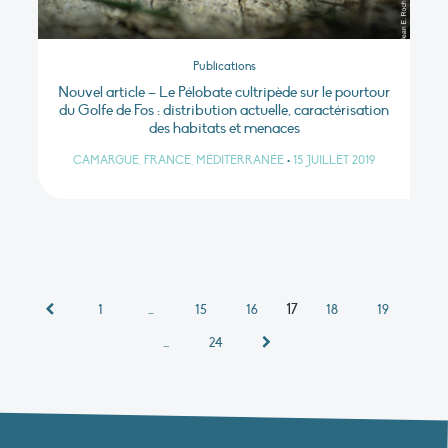
Publications
Nouvel article – Le Pélobate cultripède sur le pourtour
du Golfe de Fos : distribution actuelle, caractérisation
des habitats et menaces
CAMARGUE, FRANCE, MÉDITERRANÉE
•
15 JUILLET 2019
17
1
…
15
16
18
19
…
24