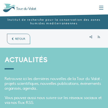
Menu
Tour du Valat
Institut de recherche pour la conservation des zones
humides méditerranéennes
RSS
RETOUR
ACTUALITÉS
Retrouvez ici les dernières nouvelles de la Tour du Valat :
projets scientifiques, nouvelles publications, évènements
organisés, agenda…
Vous pouvez aussi nous suivre sur les réseaux sociaux et
via nos flux RSS.