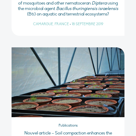
of mosquitoes and other nematoceran
Diptera
using
the microbial agent
Bacillus thuringiensis israelensis
(Bti) on aquatic and terrestrial ecosystems?
CAMARGUE, FRANCE
•
18 SEPTEMBRE 2019
Publications
Nouvel article – Soil compaction enhances the