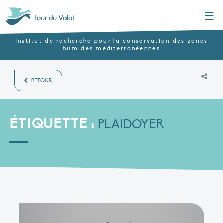
Menu
Tour du Valat
Institut de recherche pour la conservation des zones
humides méditerranéennes
RETOUR
ÉTIQUETTE :
PLAIDOYER