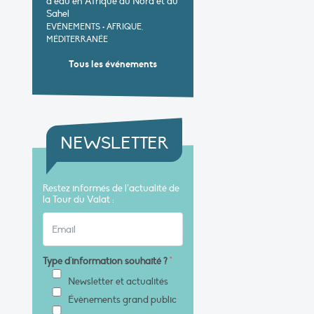
d’eau en Afrique du Nord et au
Sahel
EVÉNEMENTS
•
AFRIQUE,
MÉDITERRANÉE
Tous les événements
NEWSLETTER
Restez informés de l’actualité de
la Tour du Valat :
Type d'information souhaité ?
*
Newsletter et actualités
Évènements grand public