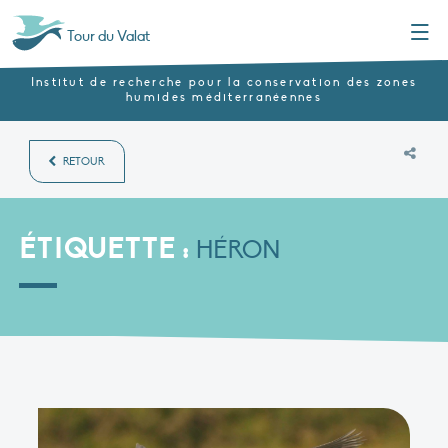
Menu
Tour du Valat
Institut de recherche pour la conservation des zones
humides méditerranéennes
RETOUR
ÉTIQUETTE :
HÉRON