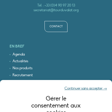
Tél. :
+33 (0)4 90 97 20 13
secretariat@tourduvalat.org
CONTACT
EN BREF
Agenda
Actualités
Nos produits
Recrutement
Recevoir nos infos
Continuer sans accepter →
Logo & plan d’accès
Gérer le
INFORMATIONS LÉGALES
consentement aux
Mentions légales