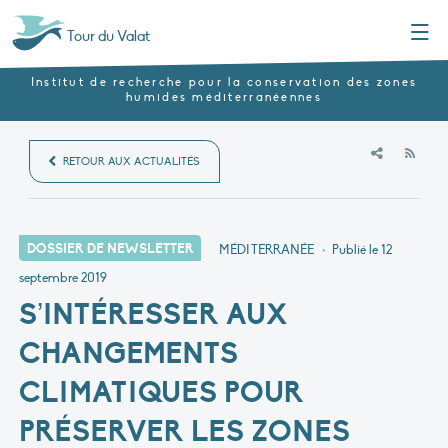
Menu
Tour du Valat
Institut de recherche pour la conservation des zones
humides méditerranéennes
RSS
RETOUR AUX ACTUALITÉS
DOSSIER DE NEWSLETTER
MÉDITERRANÉE
•
Publié le
12
septembre 2019
S’INTÉRESSER AUX
CHANGEMENTS
CLIMATIQUES POUR
PRÉSERVER LES ZONES