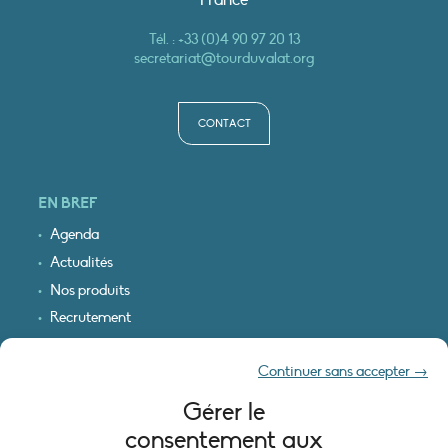
Tél. :
+33 (0)4 90 97 20 13
secretariat@tourduvalat.org
CONTACT
EN BREF
Agenda
Actualités
Nos produits
Recrutement
Recevoir nos infos
Continuer sans accepter →
Logo & plan d’accès
Gérer le
INFORMATIONS LÉGALES
consentement aux
Mentions légales