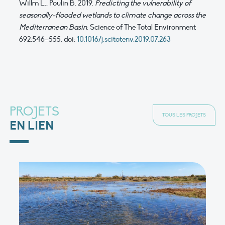
Willm L., Poulin B. 2019.
Predicting the vulnerability of
seasonally-flooded wetlands to climate change across the
Mediterranean Basin
. Science of The Total Environment
692:546–555. doi:
10.1016/j.scitotenv.2019.07.263
PROJETS
TOUS LES PROJETS
EN LIEN