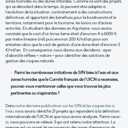
zones humides ou des dunes littorales. Comme ce sont des projets
qui se déroulent dans le temps, ils peuvent être adaptés à
l’évolution de la situation, contrairement à des constructions
définitives, et apportent des bénéfices pour la biodiversité et le
territoire, notamment pour le tourisme, les loisirs ou d’autres
activités. En étudiant des données en Aquitaine, nous avons
constaté que le coût d’un brise-lame était d’environ 4 à 6000 €
par mètre linéaire (ml) puis environ 200 €/ml/an pour son
entretien alors que le coût de gestion d’une dune était d’environ 5
€/ml/an. En conséquence, nous disons aux décideurs : ayez
d’abord le réflexe « nature » pour identifier des solutions de
gestion des risques naturels.
Parmi les nombreuses initiatives de SfN liées à l’eau et aux
zones humides que le Comité français de l’UICN a recensées,
pouvez-vous mentionner celles que vous trouvez les plus
pertinentes ou inspirantes ?
Dans
notre dernière publication sur les SfN et les risques liés à
l’eau
, nous avons identifié 21 projets qui répondent à la définition
internationale de l’UICN et que nous avons analysés. Parmi ceux-
ci, nous pouvons en relever 3 qui ont retenu notre attention. Le
premier est un projet de reconnexion des zones d’expansion de