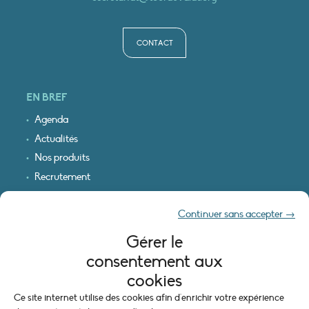
CONTACT
EN BREF
Agenda
Actualités
Nos produits
Recrutement
Recevoir nos infos
Continuer sans accepter →
Logo & plan d’accès
Gérer le
INFORMATIONS LÉGALES
consentement aux
Mentions légales
cookies
Plan du site
Ce site internet utilise des cookies afin d'enrichir votre expérience
Politique de cookies (UE)