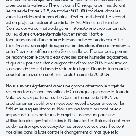
crues dans la vallée du Thérain, dans l’Oise, qui a permis, durant
3
les crues de l’hiver 2018, de stocker 500 000 m
d’eau dans les
zones humides restaurées et ainsi d’éviter tout dégât. Le second
est un projet de restauration de la rivière Allaine, en Franche-
Comté, qui va permettre de gérer l’intensité une crue centennale
au lieu d’une crue trentennale tout en réhabilitant le
fonctionnement d’une prairie humide riche en biodiversité. Le
troisième est un projet de suppression des plans d’eau permanents
de la Bièvre, un affluent de la Seine en Ile-de-France, qui a permis
de reconnecter le cours d’eau avec ses zones humides adjacentes,
et qui a eu pour résultat d’augmenter d’environ 30% le volume de
stockage de l’eau et donc de réduire le risque d’inondation pour les
populations avec un coût très faible (moins de 20 000€)
Nous suivons également avec une grande attention le projet de
restauration des anciens salins de Camargue que mène la Tour du
Valat avec ses partenaires. Le Comité français de l’UICN va
prochainement publier un nouveau recueil d’expériences sur les
SfN et les risques littoraux. Nous souhaitons ainsi continuer à
inspirer de futurs porteurs de projets et décideurs pour une
utilisation plus généralisée des SfN dans les territoires et continuer
de démontrer que des écosystèmes préservés et diversifiés sont
nos alliés dans la lutte contre le changement climatique et la