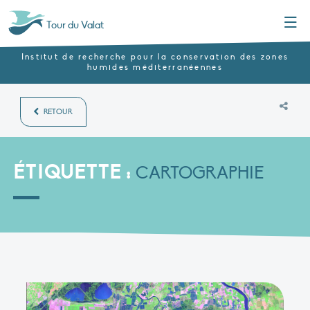
Menu
Tour du Valat
Institut de recherche pour la conservation des zones
humides méditerranéennes
RETOUR
ÉTIQUETTE :
CARTOGRAPHIE