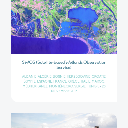
SWOS (Satellite-based Wetlands Observation
Service)
ALBANIE, ALGÉRIE, BOSNIE-HERZÉGOVINE, CROATIE,
ÉGYPTE, ESPAGNE, FRANCE, GRÈCE, ITALIE, MAROC,
MÉDITERRANÉE, MONTÉNÉGRO, SERBIE, TUNISIE
•
28
NOVEMBRE 2017