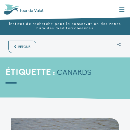
Menu
Tour du Valat
Institut de recherche pour la conservation des zones
humides méditerranéennes
RETOUR
ÉTIQUETTE :
CANARDS