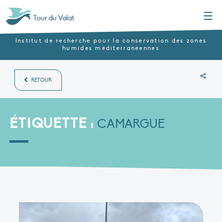
Menu
Tour du Valat
Institut de recherche pour la conservation des zones
humides méditerranéennes
RETOUR
ÉTIQUETTE :
CAMARGUE