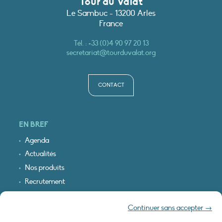
Tour du Valat
Le Sambuc - 13200 Arles
France
Tél. :
+33 (0)4 90 97 20 13
secretariat@tourduvalat.org
CONTACT
EN BREF
Agenda
Actualités
Nos produits
Recrutement
Recevoir nos infos
Continuer sans accepter →
Logo & plan d’accès