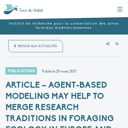
Menu
Tour du Valat
Institut de recherche pour la conservation des zones
humides méditerranéennes
RSS
RETOUR AUX ACTUALITÉS
PUBLICATIONS
Publié le
29 mars 2017
ARTICLE – AGENT-BASED
MODELING MAY HELP TO
MERGE RESEARCH
TRADITIONS IN FORAGING