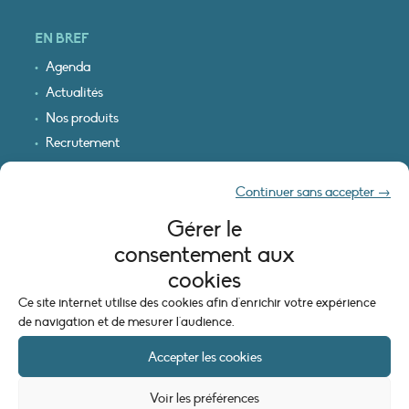
EN BREF
Agenda
Actualités
Nos produits
Recrutement
Recevoir nos infos
Continuer sans accepter →
Logo & plan d’accès
Gérer le
INFORMATIONS LÉGALES
consentement aux
Mentions légales
cookies
Plan du site
Ce site internet utilise des cookies afin d'enrichir votre expérience
Politique de cookies (UE)
de navigation et de mesurer l'audience.
Accepter les cookies
Voir les préférences